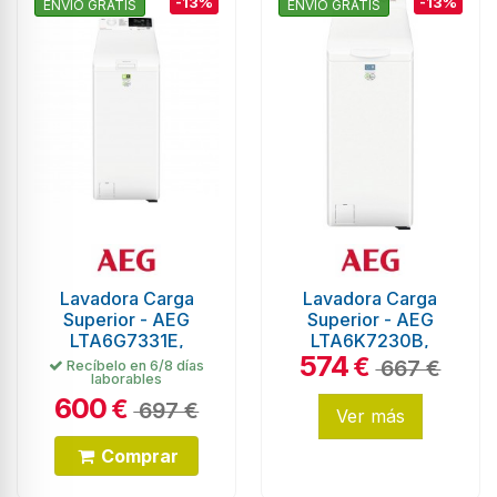
-13%
-13%
ENVÍO GRATIS
ENVÍO GRATIS
Lavadora Carga
Lavadora Carga
Superior - AEG
Superior - AEG
LTA6G7331E,
LTA6K7230B,
574
Blanco, 7Kg
Blanco, 7 Kg
€
667 €
Recíbelo en 6/8 días
laborables
600
€
697 €
Ver más
Comprar