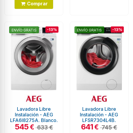
Comprar
-13%
-13%
ENVÍO GRATIS
ENVÍO GRATIS
Lavadora Libre
Lavadora Libre
Instalación - AEG
Instalación - AEG
LFA6I8275A, Blanco,
LFSR7304L4B,
545
641
8 kg, Eficiencia A,
Blanco, 11 Kg, 1400
€
€
633 €
745 €
1200 rpm
rpm, Eficiencia A