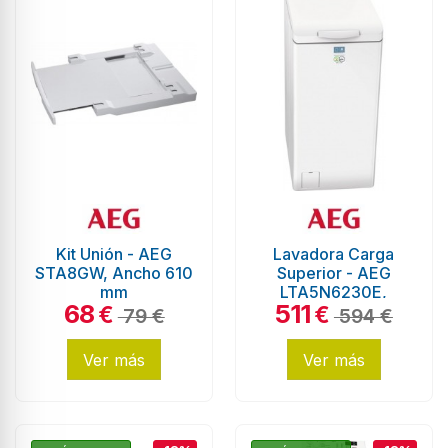
Kit Unión - AEG
Lavadora Carga
STA8GW, Ancho 610
Superior - AEG
mm
LTA5N6230E,
68
511
Blanco, 6 Kg, 1200
€
€
79 €
594 €
rpm, Eficiencia A
Ver más
Ver más