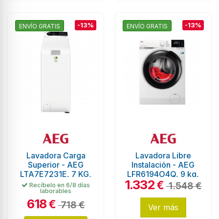
-13%
-13%
ENVÍO GRATIS
ENVÍO GRATIS
Lavadora Carga
Lavadora Libre
Superior - AEG
Instalación - AEG
LTA7E7231E, 7 KG,
LFR6194O4Q, 9 kg,
1.332
1200 RPM, Blanco
1400 RPM,
€
1.548 €
Recíbelo en 6/8 días
laborables
Autodose,
618
Conectividad,...
€
718 €
Ver más