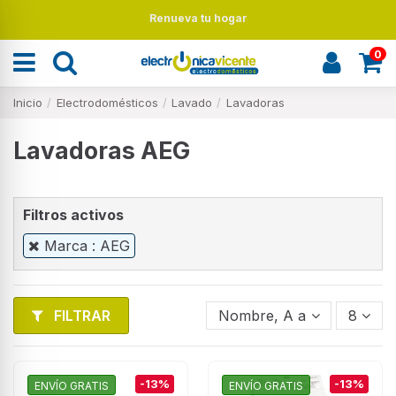
Renueva tu hogar
0
Inicio
Electrodomésticos
Lavado
Lavadoras
Lavadoras AEG
Filtros activos
Marca : AEG
FILTRAR
Nombre, A a Z
8
-13%
-13%
ENVÍO GRATIS
ENVÍO GRATIS