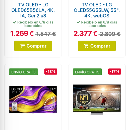
TV OLED - LG
TV OLED - LG
OLED65B56LA, 4K,
OLED55G55LW, 55",
IA, Gen2 a8
4K, webOS
Recíbelo en 6/8 días
Recíbelo en 6/8 días
laborables
laborables
1.269
2.377
€
€
1.547 €
2.899 €
Comprar
Comprar
-18%
-17%
ENVÍO GRATIS
ENVÍO GRATIS