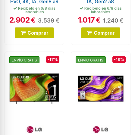
EVO, 4K, IA, Gen8 a9
IA, Gen2 a8
Recíbelo en 6/8 días
Recíbelo en 6/8 días
laborables
laborables
2.902
1.017
€
€
3.539 €
1.240 €
Comprar
Comprar
-17%
-18%
ENVÍO GRATIS
ENVÍO GRATIS