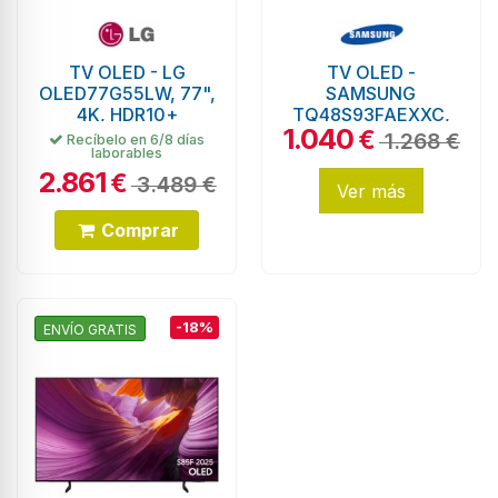
TV OLED - LG
TV OLED -
OLED77G55LW, 77",
SAMSUNG
4K, HDR10+
TQ48S93FAEXXC,
1.040
48", 4K, Quantum
€
1.268 €
Recíbelo en 6/8 días
laborables
HDR+
2.861
€
3.489 €
Ver más
Comprar
-18%
ENVÍO GRATIS