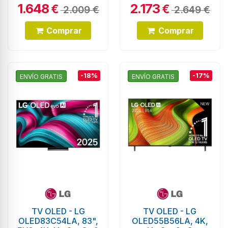
1.648
2.173
€
€
2.009 €
2.649 €
Comprar
Comprar
-18%
-17%
ENVÍO GRATIS
ENVÍO GRATIS
TV OLED - LG
TV OLED - LG
OLED83C54LA, 83",
OLED55B56LA, 4K,