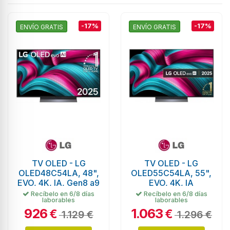
-17%
-17%
ENVÍO GRATIS
ENVÍO GRATIS
TV OLED - LG
TV OLED - LG
OLED48C54LA, 48",
OLED55C54LA, 55",
EVO, 4K, IA, Gen8 a9
EVO, 4K, IA
Recíbelo en 6/8 días
Recíbelo en 6/8 días
laborables
laborables
926
1.063
€
€
1.129 €
1.296 €