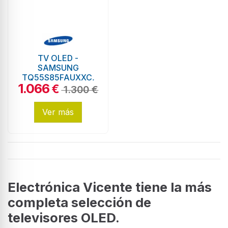
TV OLED -
SAMSUNG
TQ55S85FAUXXC,
1.066
55", 4K, NQ4 AI
€
1.300 €
Gen2
Ver más
Electrónica Vicente tiene la más
completa selección de
televisores OLED.