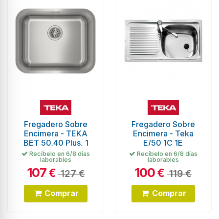
Fregadero Sobre
Fregadero Sobre
Encimera - TEKA
Encimera - Teka
BET 50.40 Plus, 1
E/50 1C 1E
Cubeta, Inox
Reversible
Recíbelo en 6/8 días
Recíbelo en 6/8 días
laborables
laborables
107
100
€
€
127 €
119 €
Comprar
Comprar