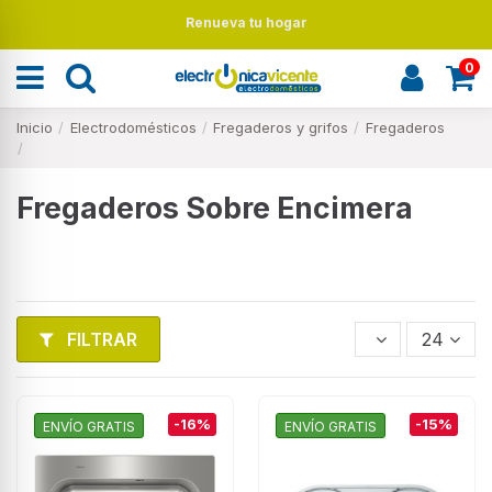
Renueva tu hogar
0
Inicio
Electrodomésticos
Fregaderos y grifos
Fregaderos
Fregaderos Sobre Encimera
FILTRAR
24
-16%
-15%
ENVÍO GRATIS
ENVÍO GRATIS