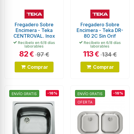
Fregadero Sobre
Fregadero Sobre
Encimera - Teka
Encimera - Teka DR-
CENTROVAL, Inox
80 2C Sin Orif
Recíbelo en 6/8 días
Recíbelo en 6/8 días
laborables
laborables
82
113
€
€
97 €
134 €
Comprar
Comprar
-16%
-16%
ENVÍO GRATIS
ENVÍO GRATIS
OFERTA