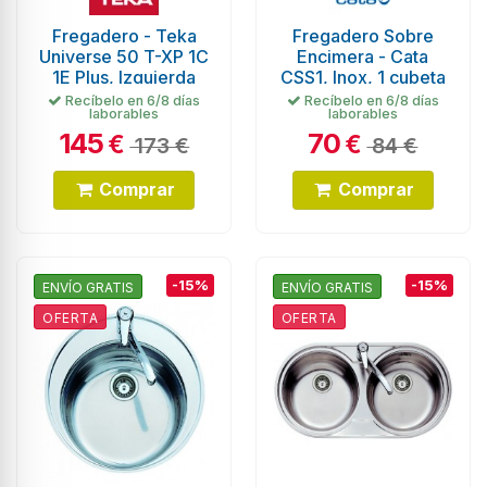
Fregadero - Teka
Fregadero Sobre
Universe 50 T-XP 1C
Encimera - Cata
1E Plus, Izquierda
CSS1, Inox, 1 cubeta
Recíbelo en 6/8 días
Recíbelo en 6/8 días
laborables
laborables
145
70
€
€
173 €
84 €
Comprar
Comprar
-15%
-15%
ENVÍO GRATIS
ENVÍO GRATIS
OFERTA
OFERTA