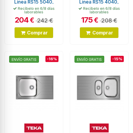
Linea RS15 5040,
Linea RS15 4040,
Inox
Inox
Recíbelo en 6/8 días
Recíbelo en 6/8 días
laborables
laborables
204
175
€
€
242 €
208 €
Comprar
Comprar
-16%
-15%
ENVÍO GRATIS
ENVÍO GRATIS