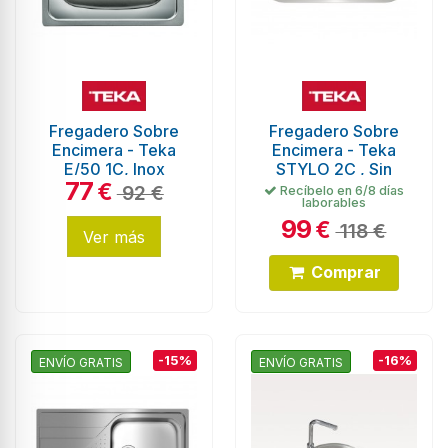
Fregadero Sobre
Fregadero Sobre
Encimera - Teka
Encimera - Teka
E/50 1C, Inox
STYLO 2C , Sin
77
Orificio
€
92 €
Recíbelo en 6/8 días
laborables
99
€
118 €
Ver más
Comprar
-15%
-16%
ENVÍO GRATIS
ENVÍO GRATIS