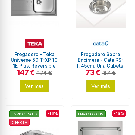
Fregadero - Teka
Fregadero Sobre
Universe 50 T-XP 1C
Encimera - Cata RS-
1E Plus, Reversible
1, 45cm, Una Cubeta,
147
73
Inox
€
€
174 €
87 €
Ver más
Ver más
-16%
-15%
ENVÍO GRATIS
ENVÍO GRATIS
OFERTA