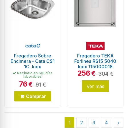
Fregadero Sobre
Fregadero TEKA
Encimera - Cata CS1
Forlinea RS15 5040
1C, Inox
Inox 115000018
256
€
304 €
Recíbelo en 6/8 días
laborables
76
€
91 €
Ver más
Comprar
1
2
3
4