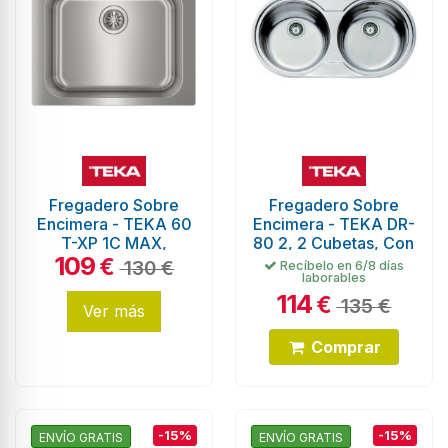
Fregadero Sobre
Fregadero Sobre
Encimera - TEKA 60
Encimera - TEKA DR-
T-XP 1C MAX,
80 2, 2 Cubetas, Con
109
Rectangular, 60 cm,
Orificio, Inox, Mueble
€
130 €
Recíbelo en 6/8 días
laborables
Inox
80 cm
114
€
135 €
Ver más
Comprar
-15%
-15%
ENVÍO GRATIS
ENVÍO GRATIS