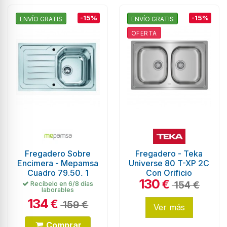
-15%
-15%
ENVÍO GRATIS
ENVÍO GRATIS
OFERTA
Fregadero Sobre
Fregadero - Teka
Encimera - Mepamsa
Universe 80 T-XP 2C
Cuadro 79.50, 1
Con Orificio
130
Cubeta, Escurridor,
€
154 €
Recíbelo en 6/8 días
laborables
Reversible, Inox
134
€
159 €
Ver más
Comprar