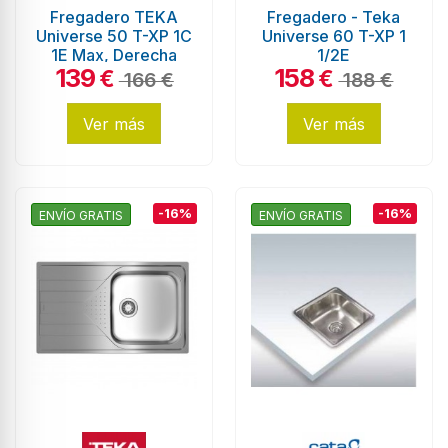
Fregadero TEKA
Fregadero - Teka
Universe 50 T-XP 1C
Universe 60 T-XP 1
1E Max, Derecha
1/2E
139
158
€
€
166 €
188 €
Ver más
Ver más
-16%
-16%
ENVÍO GRATIS
ENVÍO GRATIS