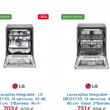
-15%
GRATIS
ENVÍO GRATIS
avajillas Integrable - LG
Lavavajillas Integrable 
TXS, 14 servicios, 43 dB,
DB325TXS, 14 servicios, 
0 cm, 3ªBandeja, Wi-Fi
60 cm, Vapor, 3ªBandeja
703
751
€
€
836 €
894 €