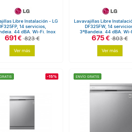
jillas Libre Instalación - LG
Lavavajillas Libre Instalaci
DF325FP, 14 servicios,
DF325FW, 14 servicio
deja, 44 dBA, Wi-Fi, Inox
3ªBandeja, 44 dBA, Wi-Fi
691
675
€
€
823 €
803 €
Ver más
Ver más
-15%
GRATIS
ENVÍO GRATIS