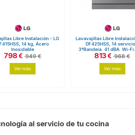
jillas Libre Instalación - LG
Lavavajillas Libre Instalaci
F415HSS, 14 kg, Acero
DF425HSS, 14 servicio
Inoxidable
3ªBandeja, 41 dBA, Wi-Fi,
798
813
€
€
949 €
968 €
Ver más
Ver más
cnología al servicio de tu cocina