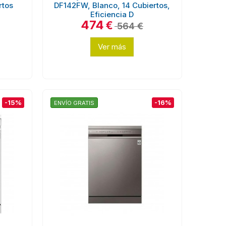
rtos
DF142FW, Blanco, 14 Cubiertos,
Eficiencia D
474
€
564 €
Ver más
-15%
-16%
ENVÍO GRATIS