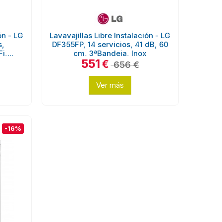
ón - LG
Lavavajillas Libre Instalación - LG
s,
DF355FP, 14 servicios, 41 dB, 60
,...
cm, 3ªBandeja, Inox
551
€
656 €
Ver más
-16%