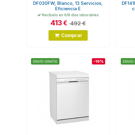
DF030FW, Blanco, 13 Servicios,
DF141
Eficiencia E
c
Recíbelo en 6/8 días laborables
413
€
492 €
Comprar
-16%
ENVÍO GRATIS
ENVÍO 