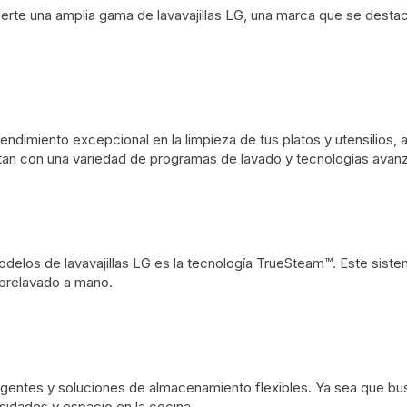
erte una amplia gama de lavavajillas LG, una marca que se destac
rendimiento excepcional en la limpieza de tus platos y utensilios,
ntan con una variedad de programas de lavado y tecnologías avan
elos de lavavajillas LG es la tecnología TrueSteam™. Este sistema
e prelavado a mano.
eligentes y soluciones de almacenamiento flexibles. Ya sea que b
sidades y espacio en la cocina.