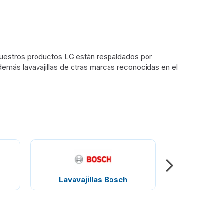
 nuestros productos LG están respaldados por
además lavavajillas de otras marcas reconocidas en el
Lavavajillas Bosch
Lavavajil