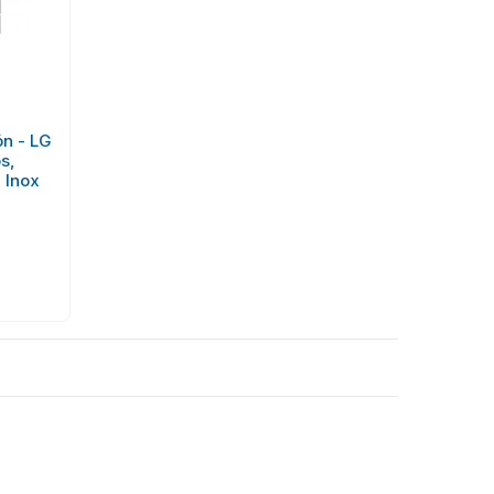
ón - LG
s,
 Inox