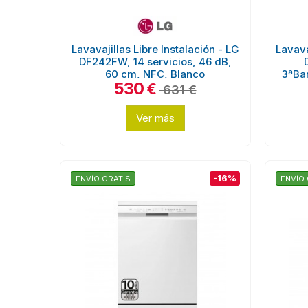
Lavavajillas Libre Instalación - LG
Lavava
DF242FW, 14 servicios, 46 dB,
60 cm, NFC, Blanco
3ªBan
530
€
631 €
Ver más
-16%
ENVÍO GRATIS
ENVÍO 