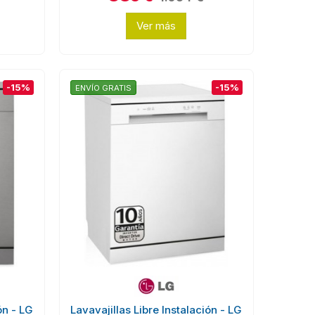
Ver más
-15%
-15%
ENVÍO GRATIS
ón - LG
Lavavajillas Libre Instalación - LG