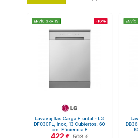
-16%
ENVÍO GRATIS
ENVÍO 
Lavavajillas Carga Frontal - LG
Lav
DF030FL, Inox, 13 Cubiertos, 60
DB365
cm, Eficiencia E
6
422
€
503 €