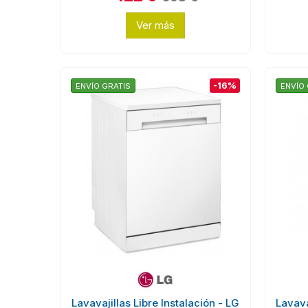
Ver más
-16%
ENVÍO GRATIS
ENVÍO 
Lavavajillas Libre Instalación - LG
Lavava