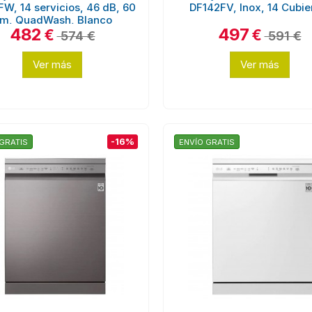
FW, 14 servicios, 46 dB, 60
DF142FV, Inox, 14 Cubie
m, QuadWash, Blanco
482
497
€
€
574 €
591 €
Ver más
Ver más
-16%
GRATIS
ENVÍO GRATIS