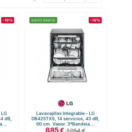
-16%
-16%
ENVÍO GRATIS
- LG
Lavavajillas Integrable - LG
44 dB,
DB425TXS, 14 servicios, 43 dB,
,...
60 cm, Vapor, 3ªBandeja,...
885
€
1.054 €