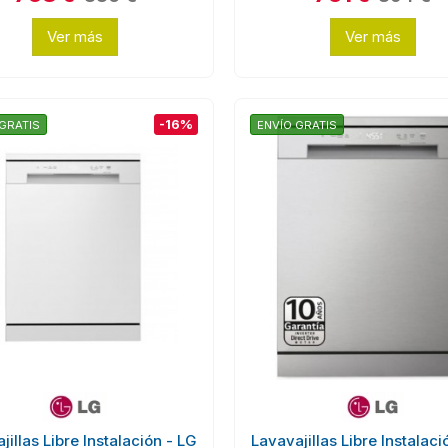
Ver más
Ver más
-16%
GRATIS
ENVÍO GRATIS
jillas Libre Instalación - LG
Lavavajillas Libre Instalaci