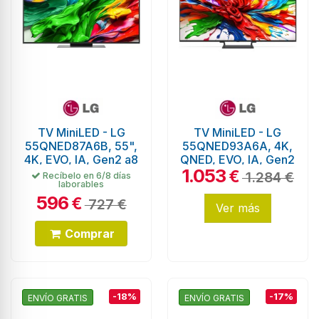
TV MiniLED - LG
TV MiniLED - LG
55QNED87A6B, 55",
55QNED93A6A, 4K,
4K, EVO, IA, Gen2 a8
QNED, EVO, IA, Gen2
1.053
a8
€
1.284 €
Recíbelo en 6/8 días
laborables
596
€
727 €
Ver más
Comprar
-18%
-17%
ENVÍO GRATIS
ENVÍO GRATIS