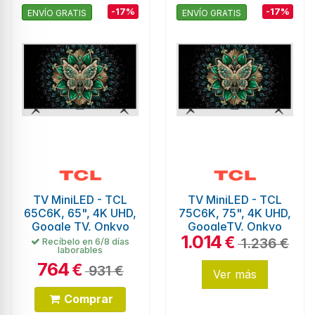
-17%
-17%
ENVÍO GRATIS
ENVÍO GRATIS
TV MiniLED - TCL
TV MiniLED - TCL
65C6K, 65", 4K UHD,
75C6K, 75", 4K UHD,
Google TV, Onkyo
GoogleTV, Onkyo
1.014
€
1.236 €
Recíbelo en 6/8 días
laborables
764
€
931 €
Ver más
Comprar