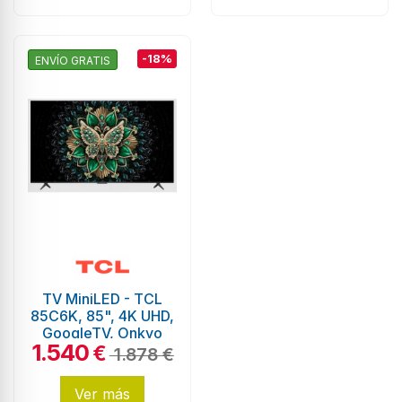
-18%
ENVÍO GRATIS
TV MiniLED - TCL
85C6K, 85", 4K UHD,
GoogleTV, Onkyo
1.540
€
1.878 €
Ver más