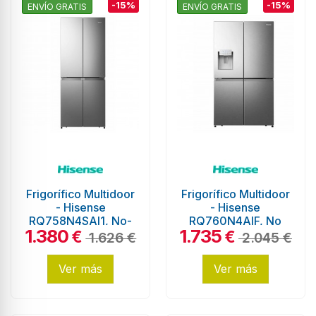
-15%
-15%
ENVÍO GRATIS
ENVÍO GRATIS
Frigorífico Multidoor
Frigorífico Multidoor
- Hisense
- Hisense
RQ758N4SAI1, No-
RQ760N4AIF, No
1.380
1.735
Frost, Eficiencia F,
Frost, 1.78 metros,
€
€
1.626 €
2.045 €
Inox
Inox
Ver más
Ver más