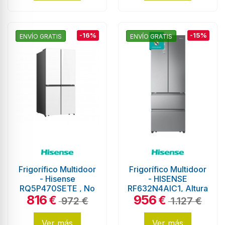
-16%
-15%
ENVÍO GRATIS
ENVÍO GRATIS
Frigorífico Multidoor
Frigorífico Multidoor
- Hisense
- HISENSE
RQ5P470SETE , No
RF632N4AIC1, Altura
816
956
Frost, 483 litros, 1.78
200 cm, Ancho 70
€
€
972 €
1.127 €
metros,...
cm, Inox
Ver más
Ver más