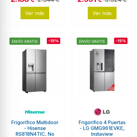
metros,...
Ver más
Ver más
-15%
-15%
ENVÍO GRATIS
ENVÍO GRATIS
Frigorífico Multidoor
Frigorífico 4 Puertas
- Hisense
- LG GMG961EVKE,
RS818N4TIC, No
Instaview