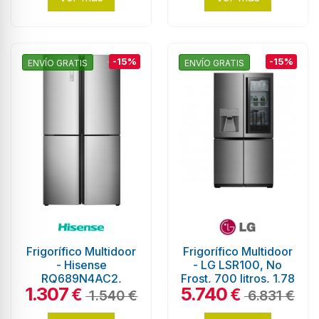
-15%
-15%
ENVÍO GRATIS
ENVÍO GRATIS
Frigorífico Multidoor
Frigorífico Multidoor
- Hisense
- LG LSR100, No
RQ689N4AC2,
Frost, 700 litros, 1.78
1.307
5.740
Eficiencia A++,
metros, Instaview,
€
€
1.540 €
6.831 €
Acero Inoxidable,
Wi-Fi,...