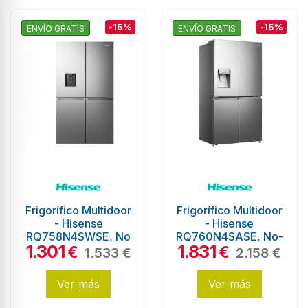
-15%
-15%
ENVÍO GRATIS
ENVÍO GRATIS
Frigorífico Multidoor
Frigorífico Multidoor
- Hisense
- Hisense
RQ758N4SWSE, No
RQ760N4SASE, No-
1.301
1.831
Frost, 609 litros, 1.78
Frost, 597 litros,
€
€
1.533 €
2.158 €
metros,...
Depósito de Agua,...
Ver más
Ver más