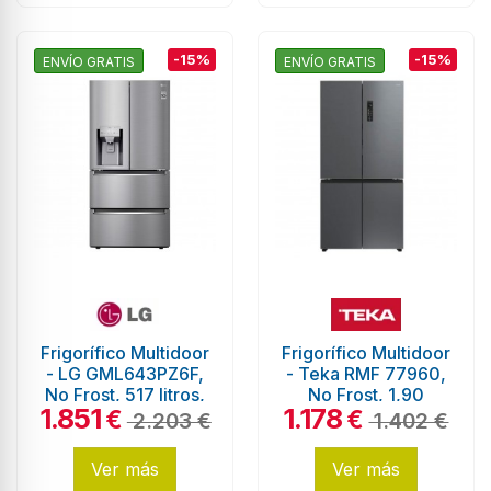
-15%
-15%
ENVÍO GRATIS
ENVÍO GRATIS
Frigorífico Multidoor
Frigorífico Multidoor
- LG GML643PZ6F,
- Teka RMF 77960,
No Frost, 517 litros,
No Frost, 1,90
1.851
1.178
1.78 metros, Ancho
metros, Inox
€
€
2.203 €
1.402 €
83,6cm,...
Ver más
Ver más