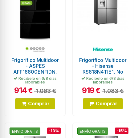
Frigorífico Multidoor
Frigorífico Multidoor
- ASPES
- Hisense
AFF18800ENFIDN,
RS818N4TIE1, No
1.83 m, Cristal Negro
Frost, 632 litros, 1.79
Recíbelo en 6/8 días
Recíbelo en 6/8 días
laborables
laborables
metros, Inox
914
919
€
€
1.063 €
1.083 €
Comprar
Comprar
-13%
-15%
ENVÍO GRATIS
ENVÍO GRATIS