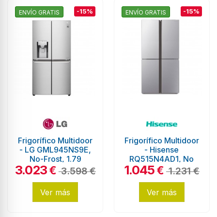
-15%
-15%
ENVÍO GRATIS
ENVÍO GRATIS
Frigorífico Multidoor
Frigorífico Multidoor
- LG GML945NS9E,
- Hisense
No-Frost, 1.79
RQ515N4AD1, No
3.023
1.045
metros, Wifi,
Frost, 1.81 metros,
€
€
3.598 €
1.231 €
Eficiencia E, Inox
Inox
Ver más
Ver más