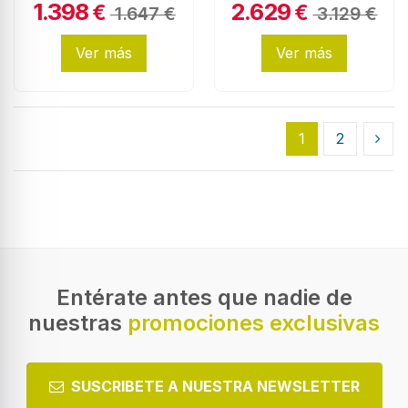
1.398
2.629
Frost, 632 litros, 1.80
€
€
1.647 €
3.129 €
metros, Inox
Ver más
Ver más
1
2
Entérate antes que nadie de
nuestras
promociones exclusivas
SUSCRIBETE A NUESTRA NEWSLETTER