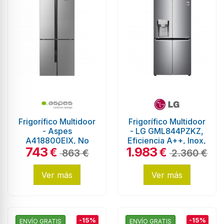
Frigorífico Multidoor
Frigorífico Multidoor
- Aspes
- LG GML844PZKZ,
A418800EIX, No
Eficiencia A++, Inox,
743
1.983
Frost, 427 litros, 1.81
Dispensador de agua
€
€
863 €
2.360 €
metros, Inox
y...
Ver más
Ver más
-15%
-15%
ENVÍO GRATIS
ENVÍO GRATIS