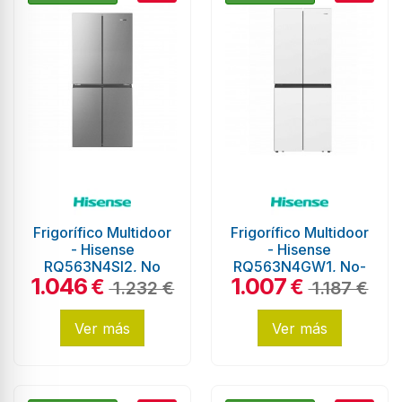
Frigorífico Multidoor
Frigorífico Multidoor
- Hisense
- Hisense
RQ563N4SI2, No
RQ563N4GW1, No-
1.046
1.007
Frost, 1.81 metros,
Frost, 454 litros,
€
€
1.232 €
1.187 €
Inox
Eficiencia F, Blanco
Ver más
Ver más