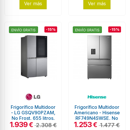
Sin...
Ver más
Ver más
-15%
-15%
ENVÍO GRATIS
ENVÍO GRATIS
Frigorífico Multidoor
Frigorífico Multidoor
- LG GSQV90PZAM,
Americano - Hisense
No Frost, 655 litros,
RF749N4SWSE, No
1.939
1.253
1.79 metros, Wi-Fi,...
Frost, 579 litros,
€
€
2.308 €
1.477 €
1.78...