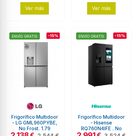
Ver más
Ver más
-15%
-15%
ENVÍO GRATIS
ENVÍO GRATIS
Frigorífico Multidoor
Frigorífico Multidoor
- LG GML960PYBE,
- Hisense
No Frost, 1.79
RQ760N4IFE , No
2.138
2.991
metros, Inox
Frost, 577 litros, 1.78
€
€
2.544 €
3.524 €