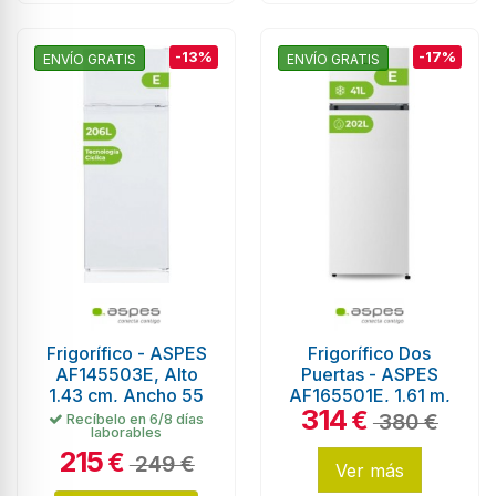
-13%
-17%
ENVÍO GRATIS
ENVÍO GRATIS
Frigorífico - ASPES
Frigorífico Dos
AF145503E, Alto
Puertas - ASPES
1.43 cm, Ancho 55
AF165501E, 1.61 m,
314
cm, 206L, Eficiencia
Eficiencia E
€
380 €
Recíbelo en 6/8 días
laborables
E
215
€
249 €
Ver más