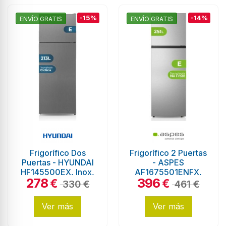
-15%
-14%
ENVÍO GRATIS
ENVÍO GRATIS
Frigorífico Dos
Frigorífico 2 Puertas
Puertas - HYUNDAI
- ASPES
HF145500EX, Inox,
AF1675501ENFX,
278
396
1.45 m, Eficiencia E
Inox, 1.67 m
€
€
330 €
461 €
Ver más
Ver más