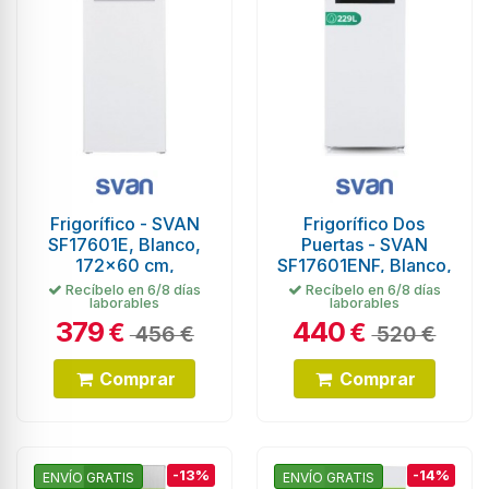
Frigorífico - SVAN
Frigorífico Dos
SF17601E, Blanco,
Puertas - SVAN
172x60 cm,
SF17601ENF, Blanco,
Eficiencia E
172x60 cm,
Recíbelo en 6/8 días
Recíbelo en 6/8 días
laborables
laborables
Eficiencia E
379
440
€
€
456 €
520 €
Comprar
Comprar
-13%
-14%
ENVÍO GRATIS
ENVÍO GRATIS