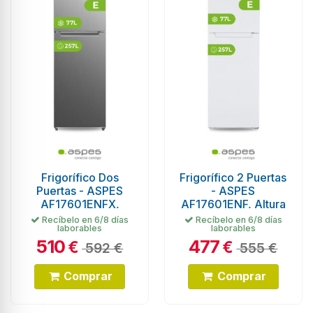
Frigorífico Dos
Frigorífico 2 Puertas
Puertas - ASPES
- ASPES
AF17601ENFX,
AF17601ENF, Altura
1.70x60.5 cm,
170 cm, Ancho
Recíbelo en 6/8 días
Recíbelo en 6/8 días
laborables
laborables
Eficiencia E, Inox
60.5cm, Eficiencia E
510
477
€
€
592 €
555 €
Comprar
Comprar