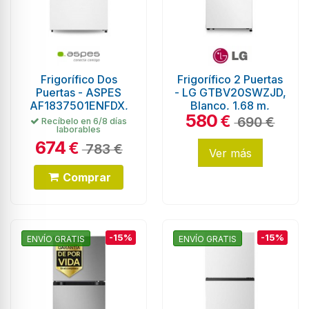
Frigorífico Dos
Frigorífico 2 Puertas
Puertas - ASPES
- LG GTBV20SWZJD,
AF1837501ENFDX,
Blanco, 1.68 m,
580
Inox, Altura 183,6
Eficiencia E
€
690 €
Recíbelo en 6/8 días
laborables
cm, No Frost
674
€
783 €
Ver más
Comprar
-15%
-15%
ENVÍO GRATIS
ENVÍO GRATIS