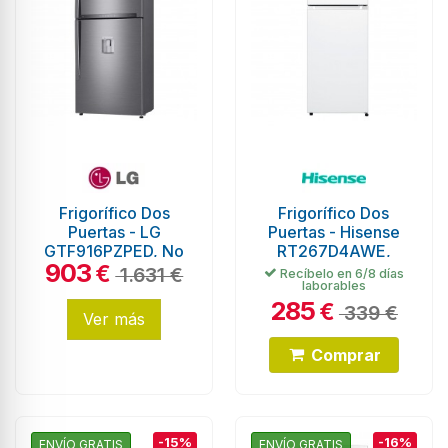
Frigorífico Dos
Frigorífico Dos
Puertas - LG
Puertas - Hisense
GTF916PZPED, No
RT267D4AWE,
903
Frost, Alto184 cm,
Cíclico, 1.43 metros,
€
1.631 €
Recíbelo en 6/8 días
laborables
Dispensador, Inox
Blanco
285
€
339 €
Ver más
Comprar
-15%
-16%
ENVÍO GRATIS
ENVÍO GRATIS