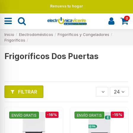
Renueva tu hogar
0
Inicio
Electrodomésticos
Frigoríficos y Congeladores
Frigoríficos
Frigoríficos Dos Puertas
FILTRAR
24
-16%
-15%
ENVÍO GRATIS
ENVÍO GRATIS