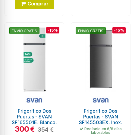
Comprar
-15%
-15%
ENVÍO GRATIS
ENVÍO GRATIS
Frigorífico Dos
Frigorífico Dos
Puertas - SVAN
Puertas - SVAN
SF165501E, Blanco,
SF145503EX, Inox,
300
Altura 161 cm, Ancho
Altura 143 cm,
€
354 €
Recíbelo en 6/8 días
laborables
55 cm
Anchura 55 cm