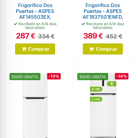
Frigorífico Dos
Frigorífico Dos
Puertas - ASPES
Puertas - ASPES
AF145503EX,
AF1837501ENFD,
1.43x55 cm, Cíclico
Blanco, 1.72,m,
Recíbelo en 6/8 días
Recíbelo en 6/8 días
laborables
laborables
Eficiencia E
287
389
€
€
334 €
452 €
Comprar
Comprar
-13%
-14%
ENVÍO GRATIS
ENVÍO GRATIS