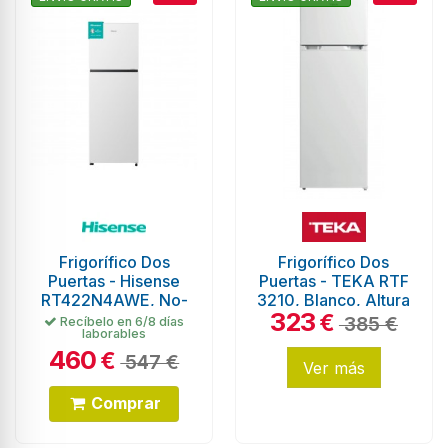
Frigorífico Dos
Frigorífico Dos
Puertas - Hisense
Puertas - TEKA RTF
RT422N4AWE, No-
3210, Blanco, Altura
323
Frost, 1.70 metros,
1.59 m
€
385 €
Recíbelo en 6/8 días
laborables
Blanco
460
€
547 €
Ver más
Comprar