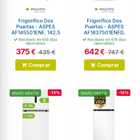
Frigorífico Dos
Frigorífico Dos
Puertas - ASPES
Puertas - ASPES
AF145501ENF, 142,5
AF1837501ENFD,
cm, 145L, Eficiencia
Blanco, Alto 1.83 cm,
Recíbelo en 6/8 días
Recíbelo en 6/8 días
laborables
laborables
E
Ancho 75 cm
375
642
€
€
435 €
747 €
Comprar
Comprar
-13%
-15%
ENVÍO GRATIS
ENVÍO GRATIS