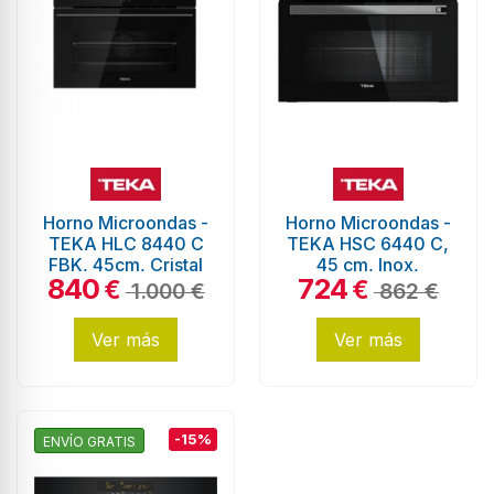
Horno Microondas -
Horno Microondas -
TEKA HLC 8440 C
TEKA HSC 6440 C,
FBK, 45cm, Cristal
45 cm, Inox,
840
724
Negro
HydroClean Eco
€
€
1.000 €
862 €
Ver más
Ver más
-15%
ENVÍO GRATIS