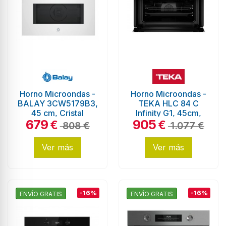
Horno Microondas -
Horno Microondas -
BALAY 3CW5179B3,
TEKA HLC 84 C
45 cm, Cristal
Infinity G1, 45cm,
679
905
Blanco, Hidrólisis
Negro Mate
€
€
808 €
1.077 €
Ver más
Ver más
-16%
-16%
ENVÍO GRATIS
ENVÍO GRATIS