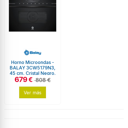
Horno Microondas -
BALAY 3CW5179N3,
45 cm, Cristal Negro,
679
Hidrólisis
€
808 €
Ver más