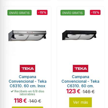
-15%
-15%
ENVÍO GRATIS
ENVÍO GRATIS
Campana
Campana
Convencional - Teka
Convencional - Teka
C6310, 60 cm, Inox
C6310, 60 cm,
123
Negro
€
146 €
Recíbelo en 6/8 días
laborables
118
€
140 €
Ver más