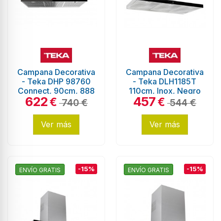
Campana Decorativa
Campana Decorativa
- Teka DHP 98760
- Teka DLH1185T
Connect, 90cm, 888
110cm, Inox, Negro
622
457
m3/h, 55 dB,
€
€
740 €
544 €
HobToHood y...
Ver más
Ver más
-15%
-15%
ENVÍO GRATIS
ENVÍO GRATIS