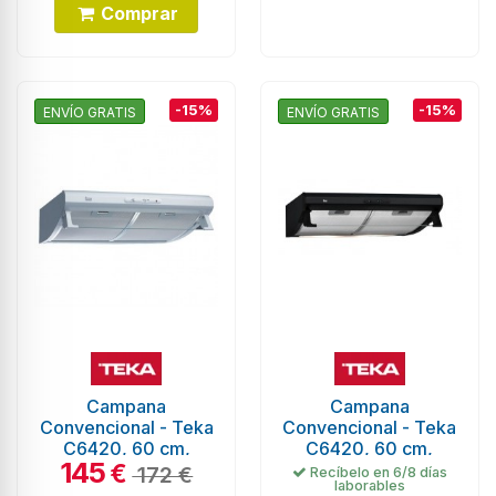
Comprar
-15%
-15%
ENVÍO GRATIS
ENVÍO GRATIS
Campana
Campana
Convencional - Teka
Convencional - Teka
C6420, 60 cm,
C6420, 60 cm,
145
Blanco
Negro
€
172 €
Recíbelo en 6/8 días
laborables