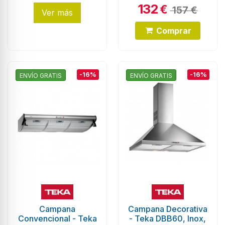
132
€
157 €
Ver más
Comprar
-16%
-16%
ENVÍO GRATIS
ENVÍO GRATIS
Campana
Campana Decorativa
Convencional - Teka
- Teka DBB60, Inox,