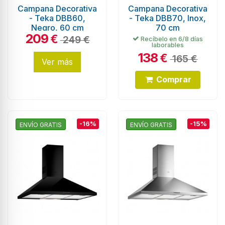
Campana Decorativa
Campana Decorativa
- Teka DBB60,
- Teka DBB70, Inox,
Negro, 60 cm
70 cm
209
€
249 €
Recíbelo en 6/8 días
laborables
138
€
165 €
Ver más
Comprar
-16%
-15%
ENVÍO GRATIS
ENVÍO GRATIS