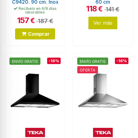
C9420, 90 cm, Inox
60 cm
118
€
141 €
Recíbelo en 6/8 días
laborables
157
€
187 €
Ver más
Comprar
-16%
-16%
ENVÍO GRATIS
ENVÍO GRATIS
OFERTA