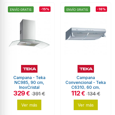
-15%
-16%
ENVÍO GRATIS
ENVÍO GRATIS
Campana - Teka
Campana
NC985, 90 cm,
Convencional - Teka
InoxCristal
C6310, 60 cm,
329
112
Blanco
€
€
391 €
134 €
Ver más
Ver más