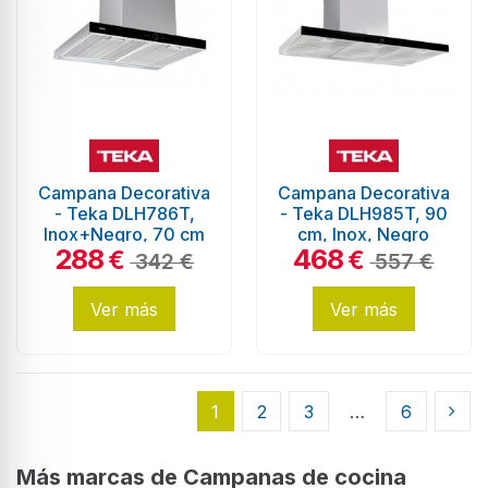
Campana Decorativa
Campana Decorativa
- Teka DLH786T,
- Teka DLH985T, 90
Inox+Negro, 70 cm
cm, Inox, Negro
288
468
€
€
342 €
557 €
Ver más
Ver más
1
2
3
…
6
Más marcas de Campanas de cocina