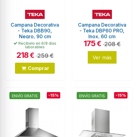
Campana Decorativa
Campana Decorativa
- Teka DBB90,
- Teka DBP60 PRO,
Negro, 90 cm
Inox, 60 cm
175
€
208 €
Recíbelo en 6/8 días
laborables
218
€
259 €
Ver más
Comprar
-15%
-15%
ENVÍO GRATIS
ENVÍO GRATIS