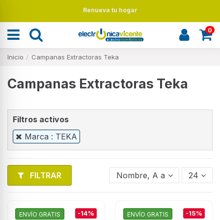
Renueva tu hogar
0
Inicio
Campanas Extractoras Teka
Campanas Extractoras Teka
Filtros activos
Marca : TEKA
FILTRAR
Nombre, A a Z
24
-14%
-15%
ENVÍO GRATIS
ENVÍO GRATIS