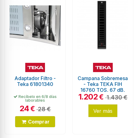
Adaptador Filtro -
Campana Sobremesa
Teka 61801340
- Teka TEKA FIH
16760 TOS, 67 dB,
1.202
540 m³/h,
€
1.430 €
Recíbelo en 6/8 días
laborables
Sobreencimera
24
€
28 €
Ver más
Comprar