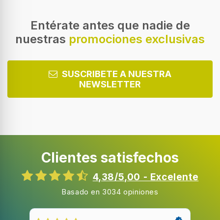
Color del producto
Negro
Entérate antes que nadie de
nuestras
promociones exclusivas
Material
Metal
SUSCRIBETE A NUESTRA
NEWSLETTER
Características del embalaje de la caja
Cantidad por paquete
1 pieza(s)
Clientes satisfechos
4,38/5,00 - Excelente
Basado en 3034 opiniones