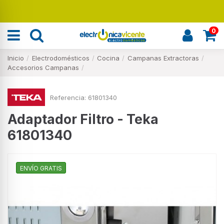
0
Inicio
Electrodomésticos
Cocina
Campanas Extractoras
Accesorios Campanas
Referencia:
61801340
Adaptador Filtro - Teka
61801340
ENVÍO GRATIS