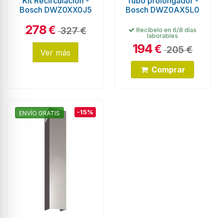
Kit Recirculación -
Tubo prolongador -
Bosch DWZ0XX0J5
Bosch DWZ0AX5L0
278
€
327 €
Recíbelo en 6/8 días
laborables
194
€
205 €
Ver más
Comprar
-15%
ENVÍO GRATIS