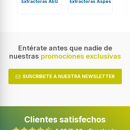
Extractoras AEG
Extractoras Aspes
Ext
Entérate antes que nadie de
nuestras
promociones exclusivas
SUSCRIBETE A NUESTRA NEWSLETTER
Clientes satisfechos