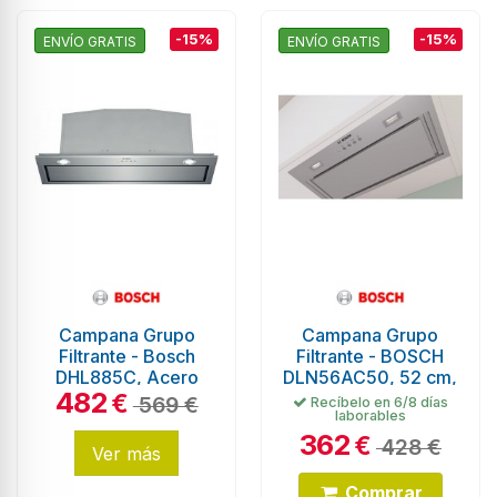
-15%
-15%
ENVÍO GRATIS
ENVÍO GRATIS
Campana Grupo
Campana Grupo
Filtrante - Bosch
Filtrante - BOSCH
DHL885C, Acero
DLN56AC50, 52 cm,
482
Inoxidable, Oculto
Inox
€
569 €
Recíbelo en 6/8 días
laborables
362
€
428 €
Ver más
Comprar