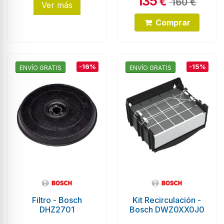
135
€
160 €
Ver más
Comprar
-16%
-15%
ENVÍO GRATIS
ENVÍO GRATIS
Filtro - Bosch
Kit Recirculación -
DHZ2701
Bosch DWZ0XX0J0