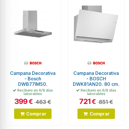
Campana Decorativa
Campana Decorativa
- Bosch
- BOSCH
DWB77IM50,
DWK81AN20, 80 cm,
Eficiencia B, Acero
Cristal Blanco
Recíbelo en 6/8 días
Recíbelo en 6/8 días
laborables
laborables
Inoxidable, T-
399
721
Invertida
€
€
463 €
851 €
Comprar
Comprar