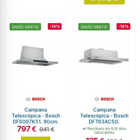
-15%
-15%
ENVÍO GRATIS
ENVÍO GRATIS
Campana
Campana
Telescópica - Bosch
Telescópica - Bosch
DFS097K51, 90cm,
DFT63AC50,
797
53 dB, 395 m³/h,
Eficiencia D, Acero
€
941 €
Recíbelo en 6/8 días
laborables
Inox
Inoxidable, Extraíble