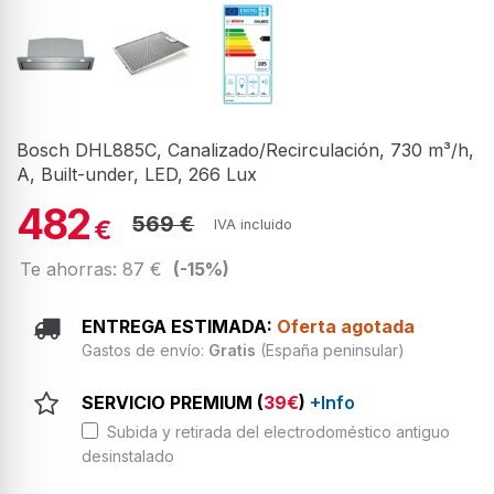
Bosch DHL885C, Canalizado/Recirculación, 730 m³/h,
A, Built-under, LED, 266 Lux
482
569 €
€
IVA incluido
Te ahorras: 87 €
(-15%)
ENTREGA ESTIMADA:
Oferta agotada
Gastos de envío:
Gratis
(España peninsular)
SERVICIO PREMIUM (
39€
)
+Info
Subida y retirada del electrodoméstico antiguo
desinstalado