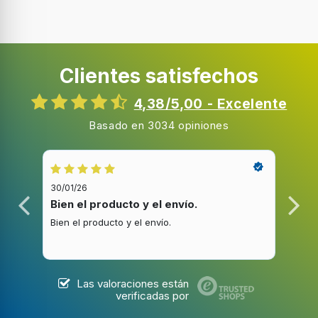
D
Número de velocidades
4
Clientes satisfechos
Velocidad intensiva
4,38/5,00 - Excelente
Nivel de ruido
Basado en 3034 opiniones
65 dB
Nivel de ruido (alta velocidad)
68 dB
30/01/26
20/1
Bien el producto y el envío.
Bue
Bien el producto y el envío.
Buen
Diseño
Tipo
Telescópica o extraplana
Las valoraciones están
verificadas por
Color del producto