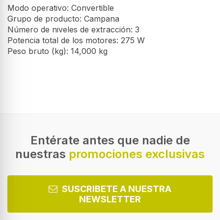
Modo operativo: Convertible
Grupo de producto: Campana
Número de niveles de extracción: 3
Potencia total de los motores: 275 W
Peso bruto (kg): 14,000 kg
Desempeño
Máxima capacidad de extracción
730 m³/h
Tipo de extracción
Canalizado/Recirculación
Entérate antes que nadie de
nuestras
promociones exclusivas
Clasificación eficiencia dinámica de fluidos
C
Clasificación de eficiencia lumínica
SUSCRIBETE A NUESTRA
A
NEWSLETTER
Clasificación de eficiencia de filtrado de grasas