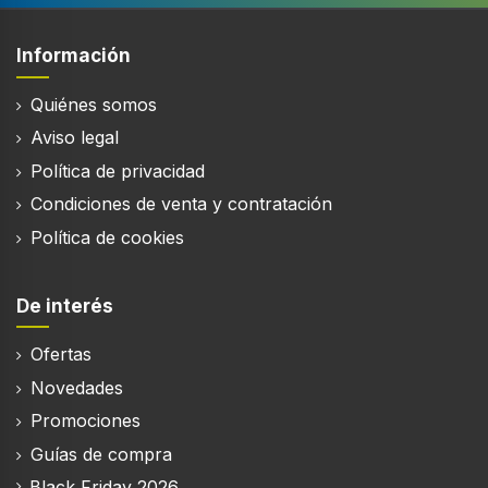
Acero inoxidable
Tipo de control
Información
Tocar
Quiénes somos
Longitud del cable
1,5 m
Aviso legal
Política de privacidad
Pantalla incorporada
Condiciones de venta y contratación
Política de cookies
Diámetro de la conexión de escape
15 cm
De interés
Ofertas
Filtración
Novedades
Tipo de filtro de grasa
Promociones
Metal
Guías de compra
Filtro lavable
Black Friday 2026