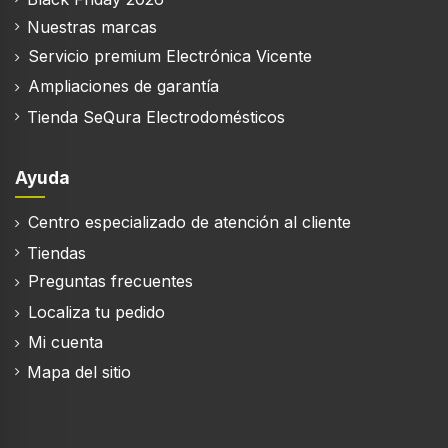
Nuestras marcas
Servicio premium Electrónica Vicente
Ampliaciones de garantía
Alumbrado
Tienda SeQura Electrodomésticos
Potencia de bombilla
1 W
Ayuda
Número de bombillas
2 bombilla(s)
Centro especializado de atención al cliente
Tiendas
Tipo de bombilla
LED
Preguntas frecuentes
Localiza tu pedido
Iluminancia
266 lx
Mi cuenta
Mapa del sitio
Eficiencia energética