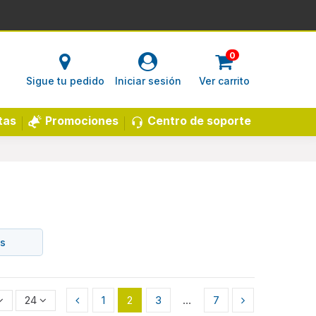
0
Sigue tu pedido
Iniciar sesión
Ver carrito
Centro de soporte
tas
Promociones
as
24
1
2
3
…
7