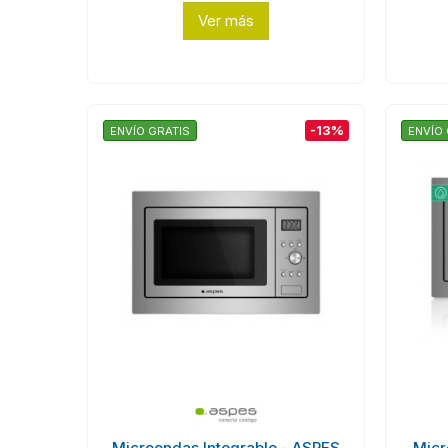
Ver más
-13%
ENVÍO GRATIS
ENVÍO 
Microondas Integrable - ASPES
Micr