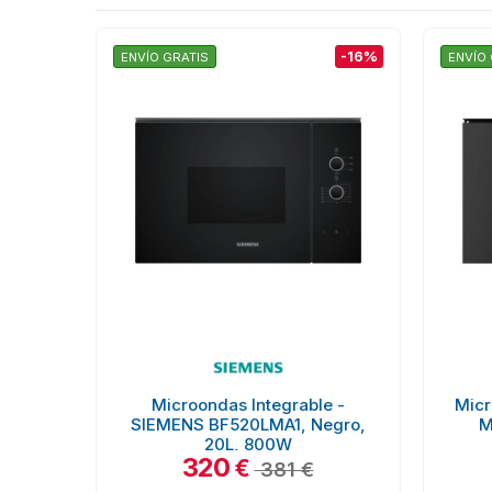
-16%
ENVÍO GRATIS
ENVÍO 
Microondas Integrable -
Micr
SIEMENS BF520LMA1, Negro,
M
20L, 800W
320
€
381 €