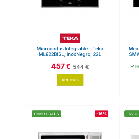
Microondas Integrable - Teka
Micr
ML822BISL, InoxNegro, 22L
SMW
457
€
544 €
Re
Ver más
-16%
ENVÍO GRATIS
ENVÍO 