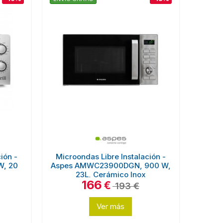
ión -
Microondas Libre Instalación -
W, 20
Aspes AMWC23900DGN, 900 W,
23L, Cerámico Inox
166
€
193 €
Ver más