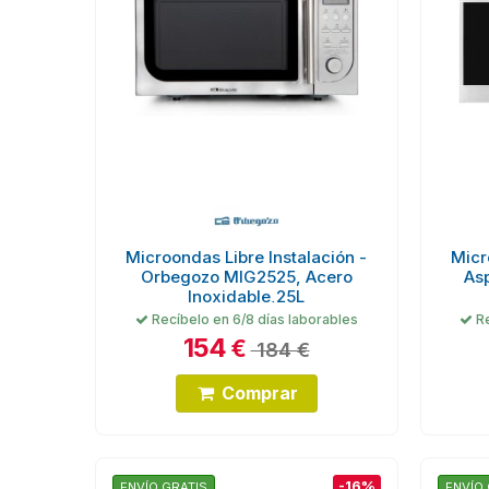
Microondas Libre Instalación -
Micr
Orbegozo MIG2525, Acero
As
Inoxidable,25L
Recíbelo en 6/8 días laborables
Re
154
€
184 €
Comprar
-16%
ENVÍO GRATIS
ENVÍO 