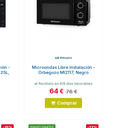
ión -
Microondas Libre Instalación -
 25L,
Orbegozo MI2117, Negro
Recíbelo en 6/8 días laborables
64
€
76 €
Comprar
-16%
-13%
ENVÍO GRATIS