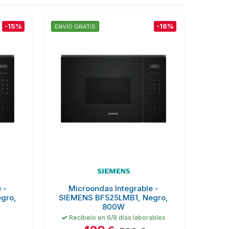
-15%
-16%
ENVÍO GRATIS
 -
Microondas Integrable -
gro,
SIEMENS BF525LMB1, Negro,
800W
Recíbelo en 6/8 días laborables