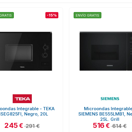
-15%
GRATIS
ENVÍO GRATIS
oondas Integrable - TEKA
Microondas Integrable
SEG825FI, Negro, 20L
SIEMENS BE555LMB1, Ne
25L, Grill
245
516
€
€
291 €
614 €