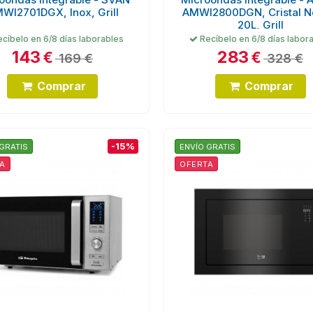
WI2701DGX, Inox, Grill
AMWI2800DGN, Cristal N
20L, Grill
cíbelo en 6/8 días laborables
Recíbelo en 6/8 días labor
143
283
€
€
169 €
328 €
Comprar
Comprar
-15%
GRATIS
ENVÍO GRATIS
A
OFERTA