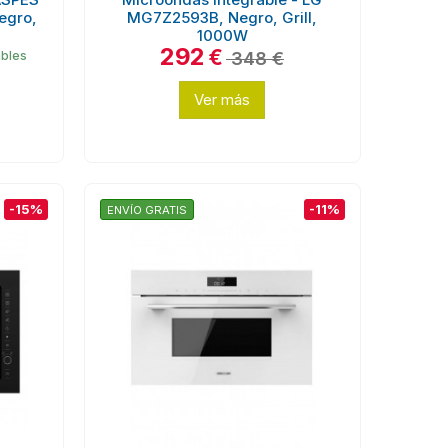
egro,
MG7Z2593B, Negro, Grill,
1000W
292
€
348 €
ables
Ver más
-15%
-11%
ENVÍO GRATIS