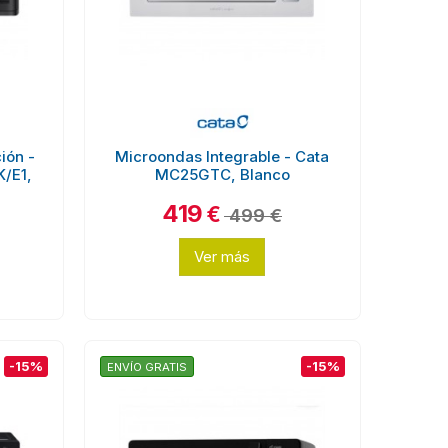
ión -
Microondas Integrable - Cata
/E1,
MC25GTC, Blanco
419
€
499 €
Ver más
-15%
-15%
ENVÍO GRATIS