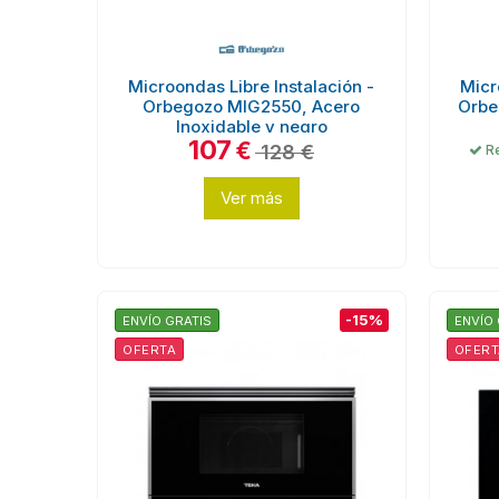
Microondas Libre Instalación -
Micr
Orbegozo MIG2550, Acero
Orbe
Inoxidable y negro
107
€
128 €
Re
Ver más
-15%
ENVÍO GRATIS
ENVÍO 
OFERTA
OFERT