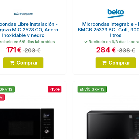
oondas Libre Instalación -
Microondas Integrable -
gozo MIG 2528 CO, Acero
BMGB 25333 BG, Grill, 900
Inoxidable y negro
litros
cíbelo en 6/8 días laborables
Recíbelo en 6/8 días labor
171
284
€
€
203 €
338 €
Comprar
Comprar
-15%
GRATIS
ENVÍO GRATIS
A