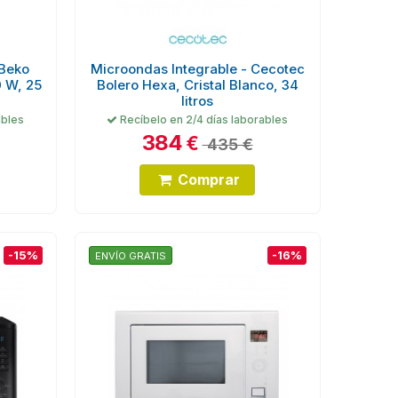
 Beko
Microondas Integrable - Cecotec
 W, 25
Bolero Hexa, Cristal Blanco, 34
litros
ables
Recíbelo en 2/4 días laborables
384
€
435 €
Comprar
-15%
-16%
ENVÍO GRATIS