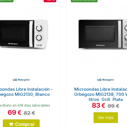
oondas Libre Instalación -
Microondas Libre Instalac
begozo MIG2130, Blanco
Orbegozo MIG2138, 700 
litros, Grill, Plata
83
€
99 €
cíbelo en 6/8 días laborables
69
€
82 €
Ver más
Comprar