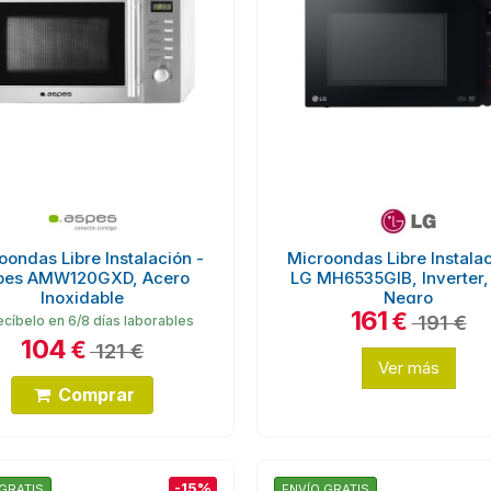
oondas Libre Instalación -
Microondas Libre Instalac
pes AMW120GXD, Acero
LG MH6535GIB, Inverter,
Inoxidable
Negro
161
€
191 €
cíbelo en 6/8 días laborables
104
€
121 €
Ver más
Comprar
-15%
GRATIS
ENVÍO GRATIS