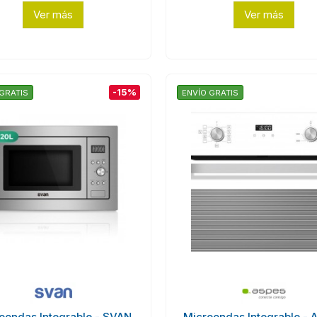
Ver más
Ver más
-15%
GRATIS
ENVÍO GRATIS
oondas Integrable - SVAN
Microondas Integrable - 