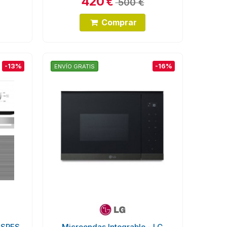
420
€
500 €
Comprar
-13%
-16%
ENVÍO GRATIS
ASPES
Microondas Integrable - LG