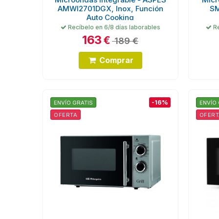
AMWI2701DGX, Inox, Función
SM
Auto Cooking
Recíbelo en 6/8 días laborables
Re
163
€
189 €
Comprar
-16%
ENVÍO GRATIS
ENVÍO 
OFERTA
OFERT