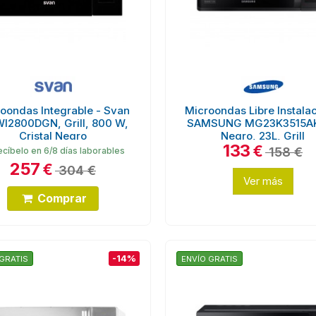
oondas Integrable - Svan
Microondas Libre Instalac
I2800DGN, Grill, 800 W,
SAMSUNG MG23K3515AK
Cristal Negro
Negro, 23L, Grill
133
€
158 €
cíbelo en 6/8 días laborables
257
€
304 €
Ver más
Comprar
-14%
GRATIS
ENVÍO GRATIS