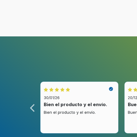
Potencia del microondas
800 W
Tipo de control
Tocar
Funciones y programas de cocina
Cocción a vapor
Eficiencia energética
30/01/26
20/1
idez.
Bien el producto y el envío.
Bue
Carga conectada
1270 W
.
Bien el producto y el envío.
Buen