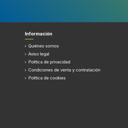
Peso y dimensiones
Ancho
594 m
Profundidad
297 m
Información
Altura
382 m
Quiénes somos
Ancho de compartimiento de
59,4 c
Aviso legal
instalación
Política de privacidad
Profundidad del compartimiento de
31,7 cm
Condiciones de venta y contratación
instalación
Política de cookies
Contenido del embalaje
Manual de usuario