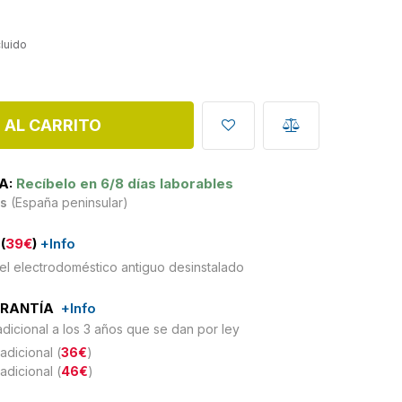
cluido
 AL CARRITO
A:
Recíbelo en 6/8 días laborables
is
(España peninsular)
(
39€
)
+Info
el electrodoméstico antiguo desinstalado
ARANTÍA
+Info
adicional a los 3 años que se dan por ley
adicional (
36€
)
adicional (
46€
)