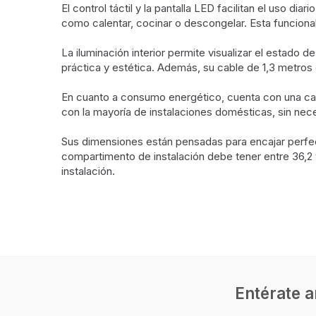
El control táctil y la pantalla LED facilitan el uso 
como calentar, cocinar o descongelar. Esta funciona
La iluminación interior permite visualizar el estado d
práctica y estética. Además, su cable de 1,3 metros of
En cuanto a consumo energético, cuenta con una car
con la mayoría de instalaciones domésticas, sin ne
Sus dimensiones están pensadas para encajar perf
compartimento de instalación debe tener entre 36,2 
instalación.
Características
Color del producto
Negro
Tipo de producto
Solo m
Tipo de instalación
Integra
Entérate a
Capacidad interior
20 L