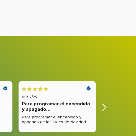
LED
1,3 m
os
7
08/12/25
08/12/25
Para programar el encendido
Excelente re
220-230 V
y apagado…
venta y…
10 A
Para programar el encendido y
Excelente respu
apagado de las luces de Navidad.
entrega del pro
mejorar.