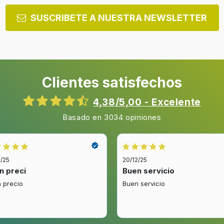
Tipo de visualizador
SUSCRIBETE A NUESTRA NEWSLETTER
Longitud del cable
Clientes satisfechos
Función auto cocinado
4,38/5,00 - Excelente
Nº de programas automátic
Basado en 3034 opiniones
2/25
20/12/25
n preci
Buen servicio
Voltaje de entrada AC
 precio
Buen servicio
Corriente