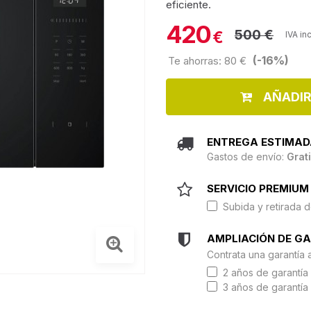
eficiente.
420
500 €
€
IVA in
(-16%)
Te ahorras: 80 €
AÑADIR
ENTREGA ESTIMAD
Gastos de envío:
Grat
SERVICIO PREMIUM 
Subida y retirada d
AMPLIACIÓN DE G
Contrata una garantía 
2 años de garantía 
3 años de garantía 