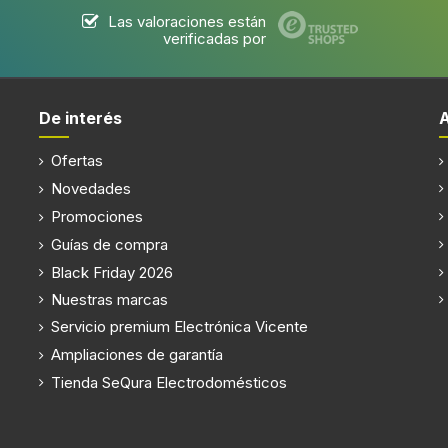
Las valoraciones están
verificadas por
m
Altura del compartimiento d
instalación
m
De interés
Altura de compartimiento de
m
instalación (min)
Ofertas
m
Altura de compartimiento de
Novedades
instalación (máx.)
Promociones
Peso
Guías de compra
Black Friday 2026
Nuestras marcas
Servicio premium Electrónica Vicente
Ampliaciones de garantía
Tienda SeQura Electrodomésticos