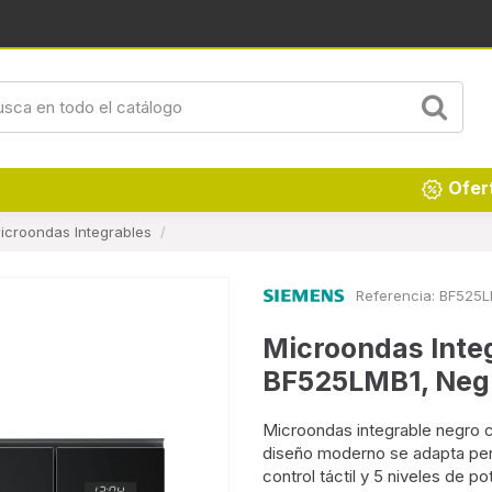
Renueva tu hogar
Ofer
icroondas Integrables
Referencia:
BF525L
Microondas Inte
BF525LMB1, Neg
Microondas integrable negro c
diseño moderno se adapta per
control táctil y 5 niveles de 