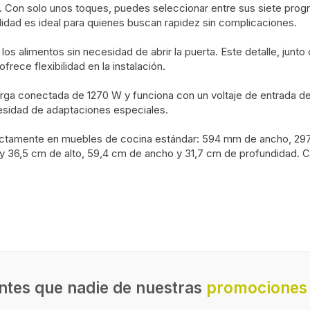
diario. Con solo unos toques, puedes seleccionar entre sus siete pr
lidad es ideal para quienes buscan rapidez sin complicaciones.
e los alimentos sin necesidad de abrir la puerta. Este detalle, junt
rece flexibilidad en la instalación.
ga conectada de 1270 W y funciona con un voltaje de entrada de 
cesidad de adaptaciones especiales.
ectamente en muebles de cocina estándar: 594 mm de ancho, 297
y 36,5 cm de alto, 59,4 cm de ancho y 31,7 cm de profundidad. Co
Número de niveles de poten
Tornamesa
icroondas
Iluminación de la parrilla
do
ntes que nadie de nuestras
promociones 
Pantalla incorporada