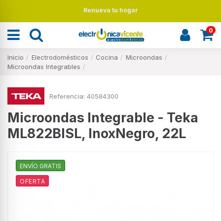
Renueva tu hogar
0
Inicio
Electrodomésticos
Cocina
Microondas
Microondas Integrables
Referencia:
40584300
Microondas Integrable - Teka
ML822BISL, InoxNegro, 22L
ENVÍO GRATIS
OFERTA