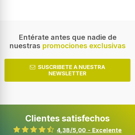
Tipo de instalación
Encimera
Tipo de producto
Solo microondas
Entérate antes que nadie de
nuestras
promociones exclusivas
Capacidad interior
20 L
Potencia del microondas
SUSCRIBETE A NUESTRA
700 W
NEWSLETTER
Tipo de control
Giratorio
Número de niveles de potencia
6
Clientes satisfechos
Tipo de puerta abierta
Desplegable
4,38/5,00 - Excelente
Bisagra para puerta