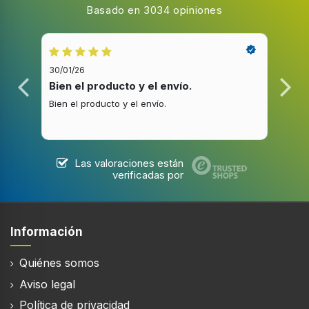
Basado en 3034 opiniones
Izquierda
Tornamesa
30/01/26
20/1
Luz interior
Bien el producto y el envío.
Bue
Bien el producto y el envío.
Buen
Iluminación de la parrilla
Las valoraciones están
Pantalla incorporada
verificadas por
Temporizador
Información
Tipo de temporizador
Quiénes somos
Mecánico
Aviso legal
Color del producto
Negro
Política de privacidad