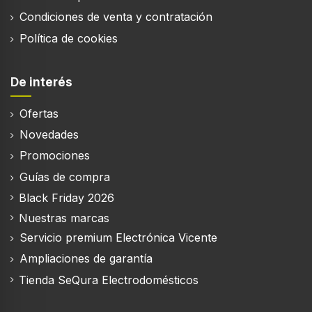
Condiciones de venta y contratación
Color de la puerta
Negro
Política de cookies
Vibrador
De interés
Sonido desactivado
Ofertas
Novedades
Promociones
Guías de compra
Funciones y programas de cocina
Black Friday 2026
Parrilla
Nuestras marcas
Servicio premium Electrónica Vicente
Función descongelar
Ampliaciones de garantía
Tienda SeQura Electrodomésticos
Función recalentar