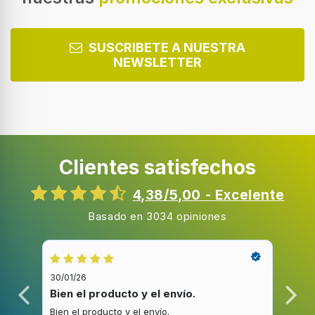
SUSCRIBETE A NUESTRA
NEWSLETTER
Clientes satisfechos
4,38/5,00 - Excelente
Basado en 3034 opiniones
30/01/26
20/1
Bien el producto y el envío.
Bue
Bien el producto y el envío.
Buen