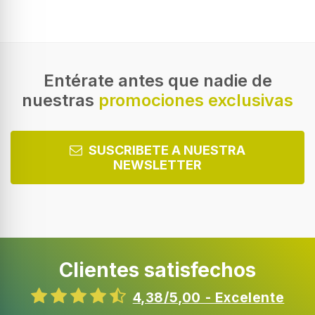
Frigorífico American Combi Door in Door ,
Clasificación E, 570l, serie 20.
Volumen bruto total 570 litros
DoorCooling+™: salida de aire en la parte superior en
forma de cascada. Enfría un 35% más rápido y
uniforme
Magic Crisper: Mantiene la humedad constante para
una mejor conservación de frutas y verduras
TM
SmartThinQ: a través de la app SmartThinQ
de tu
smartphone podrás controlar determinadas funciones
(control de temperatura, congelación rápida,
activación del filtro Pure N Fresh…)
Características
Especificaciones
Close Video
AHORRO ENERGÉTICO con Inverter Linear
Compressor
El exclusivo Inverter Linear Compressor de LG, al
estar formado por menos componentes y en