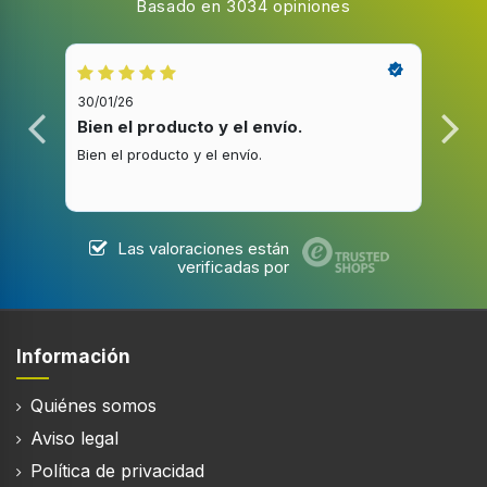
consecuencia producir menos fricción, consume
hasta el 32% menos, es un 25% más silencioso y es
más duradero con una garantía de10 años.
Ver vídeo
Close Video
AHORRO ENERGÉTICO con Inverter Linear
Compressor
El exclusivo Inverter Linear Compressor de LG, al
estar formado por menos componentes y en
consecuencia producir menos fricción, consume
hasta el 32 menos, es un 25 más silencioso y es más
duradero con una garantía de10 años.
Ver vídeo
*3 años de garantía legal + 7 años de garantía
adicional en el motor Inverter Direct Drive.