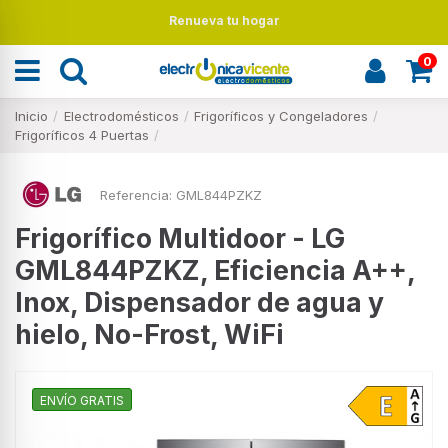
Renueva tu hogar
0
Inicio
Electrodomésticos
Frigoríficos y Congeladores
Frigoríficos 4 Puertas
Referencia:
GML844PZKZ
Frigorífico Multidoor - LG
GML844PZKZ, Eficiencia A++,
Inox, Dispensador de agua y
hielo, No-Frost, WiFi
ENVÍO GRATIS