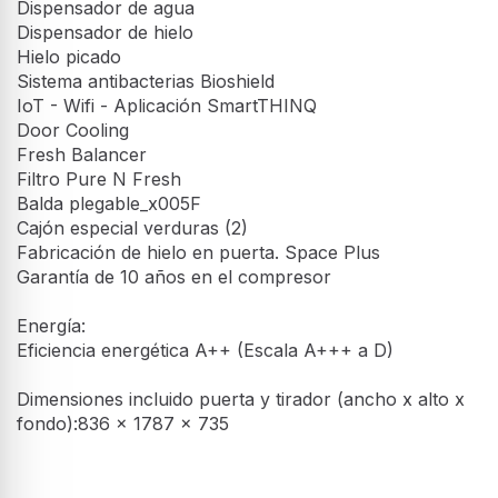
Previous
Next
Previous
Next
GML844PZKZ