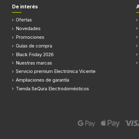
De interés
caso de fallo de alimentaci
Ofertas
Antiescarcha (congelador)
Novedades
Promociones
Congelador, número de
ugar
compartimientos
Guías de compra
24h
Black Friday 2026
Función de congelado rápid
Nuestras marcas
Servicio premium Electrónica Vicente
Ampliaciones de garantía
Tienda SeQura Electrodomésticos
Wifi