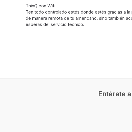
ThinQ con Wifi:
Ten todo controlado estés donde estés gracias a la p
de manera remota de tu americano, sino también acced
esperas del servicio técnico.
Diseño
Tipo de instalación
Indepe
Diseño de producto
Puerta 
Color del producto
Acero i
Entérate a
Desempeño
Capacidad neta total
641 L