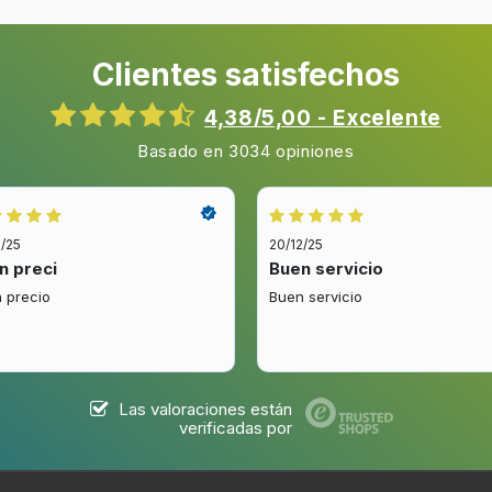
Tipo de suministro de agua
Clientes satisfechos
Dispensador cubitos
Picahielos
4,38/5,00 - Excelente
Tecnología invertida
Basado en 3034 opiniones
2/25
20/12/25
n preci
Buen servicio
Frigorífico, número de
 precio
Buen servicio
compartimentos
Número de compartimientos
verduras
Las valoraciones están
Luz interior de la nevera
verificadas por