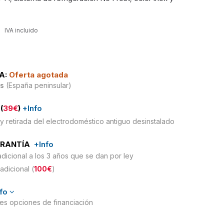
IVA incluido
A:
Oferta agotada
is
(España peninsular)
(
39€
)
+Info
y retirada del electrodoméstico antiguo desinstalado
ARANTÍA
+Info
adicional a los 3 años que se dan por ley
adicional (
100€
)
nfo
ntes opciones de financiación