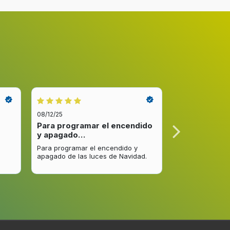
Suministro externo de agua
08/12/25
08/12/25
Para programar el encendido
Excelente re
y apagado…
venta y…
4
Para programar el encendido y
Excelente respu
apagado de las luces de Navidad.
entrega del pro
 para
2
mejorar.