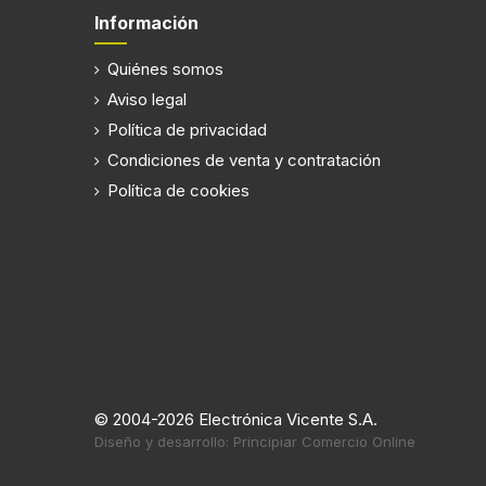
Congelador
Información
Congelador, capacidad neta
273 L
Quiénes somos
Aviso legal
Congelador, capacidad bruta
301 L
Política de privacidad
Posición congelada
último l
Condiciones de venta y contratación
Capacidad de congelación
10 kg/
Política de cookies
Tiempo de almacenamiento en
12 h
Ergonomía
Alarma de puerta (abierta)
© 2004-2026 Electrónica Vicente S.A.
Diseño y desarrollo: Principiar Comercio Online
Eficiencia energética