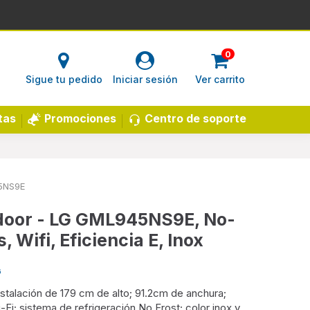
0
Sigue tu pedido
Iniciar sesión
Ver carrito
Centro de soporte
tas
Promociones
5NS9E
tidoor - LG GML945NS9E, No-
, Wifi, Eficiencia E, Inox
G
instalación de 179 cm de alto; 91.2cm de anchura;
-Fi; sistema de refrigeración No Frost; color inox y