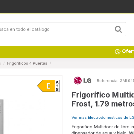
Renueva tu hogar
Ofer
s
Frigoríficos 4 Puertas
Referencia:
GML94
Frigorífico Mul
Frost, 1.79 metros
Ver más Electrodomésticos de L
Frigorífico Multidoor de libre 
dipensador de agua y hielo, Wi