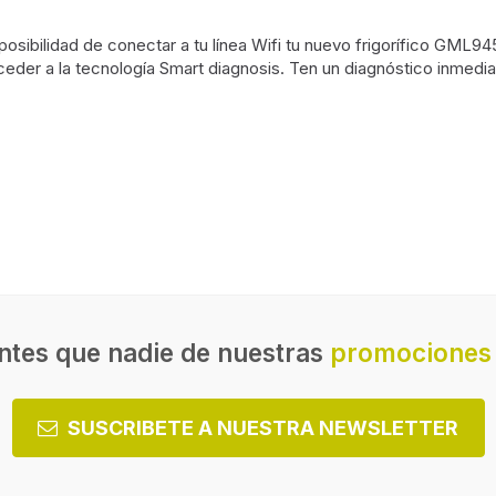
osibilidad de conectar a tu línea Wifi tu nuevo frigorífico GML945
er a la tecnología Smart diagnosis. Ten un diagnóstico inmediato d
Pantalla incorporada
ndiente
francesa
Tipo de visualizador
noxidable
Material de estantes
ntes que nadie de nuestras
promociones 
SUSCRIBETE A NUESTRA NEWSLETTER
Dispensador agua