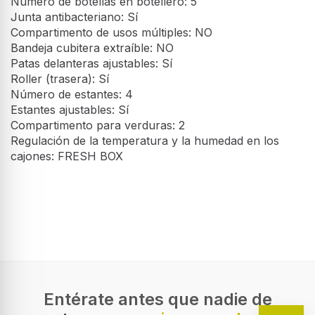
Número de botellas en botellero: 5
Junta antibacteriano: Sí
Compartimento de usos múltiples: NO
Bandeja cubitera extraíble: NO
Patas delanteras ajustables: Sí
Roller (trasera): Sí
Número de estantes: 4
Estantes ajustables: Sí
Compartimento para verduras: 2
Regulación de la temperatura y la humedad en los
cajones: FRESH BOX
Conservador Libre Instalación -
Diseño
Teka TS3 370 SS EU, 367
litros, Eficiencia F, Inox
Tipo de instalación
Conservador Vertical de libre
Independiente
instalación Teka en color inox con
anchura de 59,5cm y 171,4 cm de
Posicionamiento de mercado
altura. Cuenta con eficiencia
Gabinete
energética F y sistrema de
Entérate antes que nadie de
refrigeración cíclico.