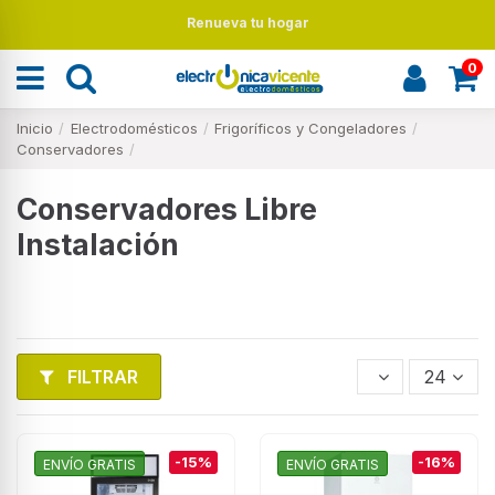
Renueva tu hogar
0
Inicio
Electrodomésticos
Frigoríficos y Congeladores
Conservadores
Conservadores Libre
Instalación
FILTRAR
24
-15%
-16%
ENVÍO GRATIS
ENVÍO GRATIS