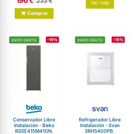
196
€
233 €
Ver más
Comprar
-16%
-15%
ENVÍO GRATIS
ENVÍO GRATIS
Conservador Libre
Refrigerador Libre
Instalación - Beko
Instalación - Svan
RSSE415M41GN,
SRH5400PB,