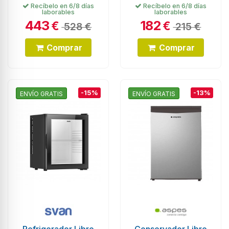
Cíclico, 1,71 metros,
Botellero, Cristal,
Recíbelo en 6/8 días
Recíbelo en 6/8 días
laborables
laborables
Look Inox
47x38cm
443
182
€
€
528 €
215 €
Comprar
Comprar
-15%
-13%
ENVÍO GRATIS
ENVÍO GRATIS