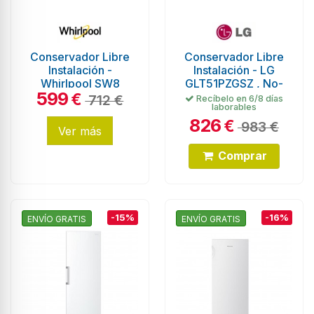
Conservador Libre
Conservador Libre
Instalación -
Instalación - LG
Whirlpool SW8
GLT51PZGSZ , No-
599
AM2Y WR 2, 187 cm,
Frost, 1.85 metros,
€
712 €
Recíbelo en 6/8 días
laborables
Eficiencia E, Blanco
Inox
826
€
983 €
Ver más
Comprar
-15%
-16%
ENVÍO GRATIS
ENVÍO GRATIS