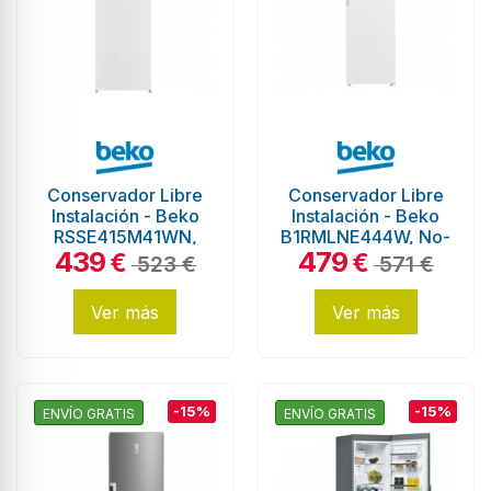
Conservador Libre
Conservador Libre
Instalación - Beko
Instalación - Beko
RSSE415M41WN,
B1RMLNE444W, No-
439
479
Cíclico, 1,71 metros,
Frost, 1,86 metros,
€
€
523 €
571 €
Blanco
Blanco
Ver más
Ver más
-15%
-15%
ENVÍO GRATIS
ENVÍO GRATIS