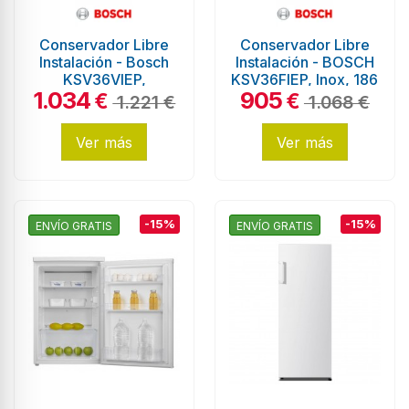
Conservador Libre
Conservador Libre
Instalación - Bosch
Instalación - BOSCH
KSV36VIEP,
KSV36FIEP, Inox, 186
1.034
905
Eficiencia E, Acero
cm
€
€
1.221 €
1.068 €
Inoxidable, Sin...
Ver más
Ver más
-15%
-15%
ENVÍO GRATIS
ENVÍO GRATIS