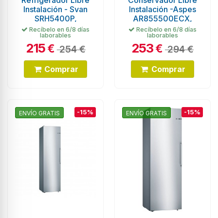
Refrigerador Libre
Conservador Libre
Instalación - Svan
Instalación -Aspes
SRH5400P,
AR855500ECX,
Botellero, Cristal,
Cíclico, 0,84 metros,
Recíbelo en 6/8 días
Recíbelo en 6/8 días
laborables
laborables
47x38cm, Negro
Inox
215
253
€
€
254 €
294 €
Comprar
Comprar
-15%
-15%
ENVÍO GRATIS
ENVÍO GRATIS