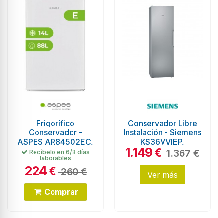
Frigorífico
Conservador Libre
Conservador -
Instalación - Siemens
ASPES AR84502EC,
KS36VVIEP,
1.149
Blanco, 0.85 m,
Eficiencia A++, Inox,
€
1.367 €
Recíbelo en 6/8 días
laborables
Eficiencia E
Sin...
224
€
260 €
Ver más
Comprar