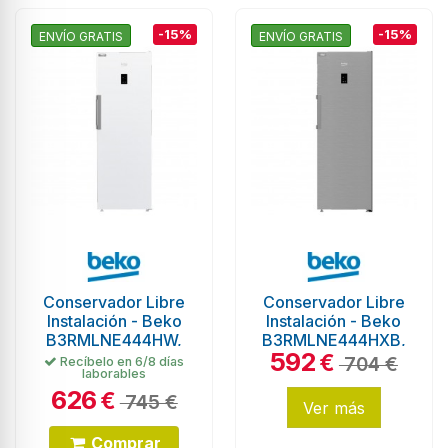
-15%
-15%
ENVÍO GRATIS
ENVÍO GRATIS
Conservador Libre
Conservador Libre
Instalación - Beko
Instalación - Beko
B3RMLNE444HW,
B3RMLNE444HXB,
592
No-Frost, 1,86
No-Frost, 1,86
€
704 €
Recíbelo en 6/8 días
laborables
metros,...
metros,...
626
€
745 €
Ver más
Comprar