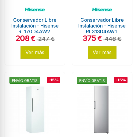
Conservador Libre
Conservador Libre
Instalación - Hisense
Instalación - Hisense
RL170D4AW2,
RL313D4AW1,
208
375
Eficiencia A++,
Eficiencia F, Blanco,
€
€
247 €
446 €
Blanco, Sin...
Sin...
Ver más
Ver más
-15%
-15%
ENVÍO GRATIS
ENVÍO GRATIS