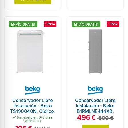
-15%
-15%
ENVÍO GRATIS
ENVÍO GRATIS
Conservador Libre
Conservador Libre
Instalación - Beko
Instalación - Beko
TS190040N, Cíclico,
B1RMLNE444XB,
496
0,82 metros, Blanco
Cíclico, 1,85 metros,
€
590 €
Recíbelo en 6/8 días
laborables
Inox