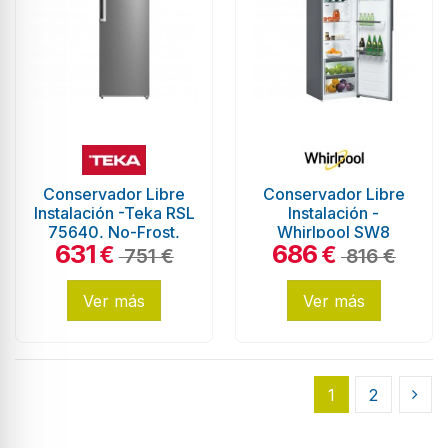
Conservador Libre
Conservador Libre
Instalación -Teka RSL
Instalación -
75640, No-Frost,
Whirlpool SW8
631
686
1,85 metros, Inox
AM2Y XR 2, 187 cm,
€
€
751 €
816 €
Eficiencia E, Inox
Ver más
Ver más
1
2