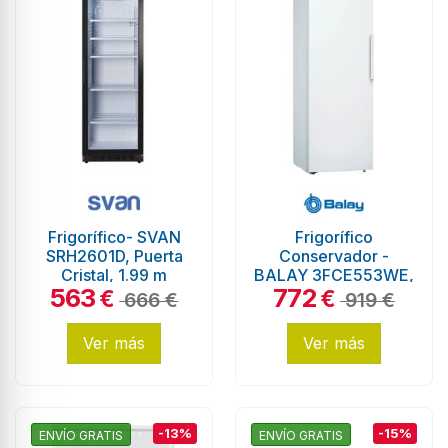
Frigorífico- SVAN
Frigorífico
SRH2601D, Puerta
Conservador -
Cristal, 1.99 m
BALAY 3FCE553WE,
563
772
1.86 m,Blanco,
€
€
666 €
919 €
Eficiencia E
Ver más
Ver más
-13%
-15%
ENVÍO GRATIS
ENVÍO GRATIS