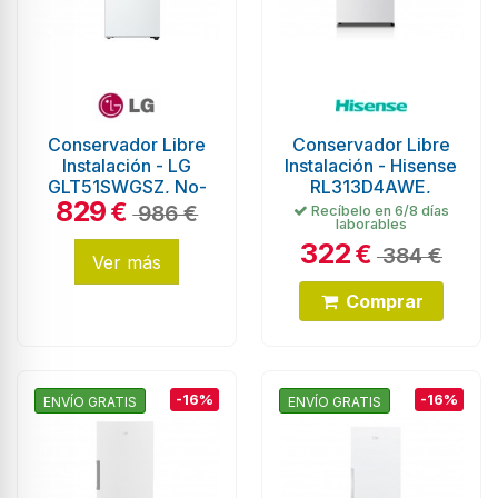
Conservador Libre
Conservador Libre
Instalación - LG
Instalación - Hisense
GLT51SWGSZ, No-
RL313D4AWE,
829
Frost, 1.86 metros,
Cíclico, 1.43 metros,
€
986 €
Recíbelo en 6/8 días
laborables
386 litros, Blanco
Blanco
322
€
384 €
Ver más
Comprar
-16%
-16%
ENVÍO GRATIS
ENVÍO GRATIS