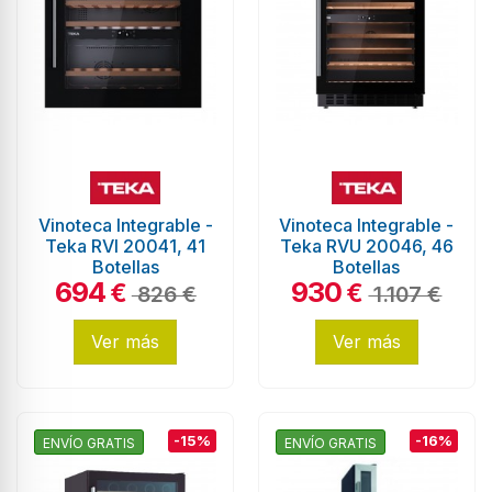
Vinoteca Integrable -
Vinoteca Integrable -
Teka RVI 20041, 41
Teka RVU 20046, 46
Botellas
Botellas
694
930
€
€
826 €
1.107 €
Ver más
Ver más
-15%
-16%
ENVÍO GRATIS
ENVÍO GRATIS