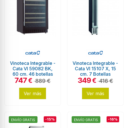
Vinoteca Integrable -
Vinoteca Integrable -
Cata VI 59082 BK,
Cata VI 15107 X, 15
60 cm, 46 botellas
cm, 7 Botellas
747
349
€
€
889 €
416 €
Ver más
Ver más
-15%
-16%
ENVÍO GRATIS
ENVÍO GRATIS