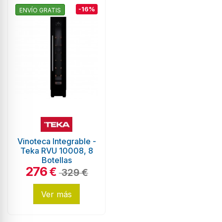
-16%
ENVÍO GRATIS
Vinoteca Integrable -
Teka RVU 10008, 8
Botellas
276
€
329 €
Ver más