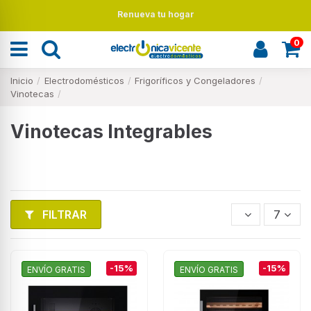
Renueva tu hogar
0
Inicio
Electrodomésticos
Frigoríficos y Congeladores
Vinotecas
Vinotecas Integrables
FILTRAR
7
-15%
-15%
ENVÍO GRATIS
ENVÍO GRATIS