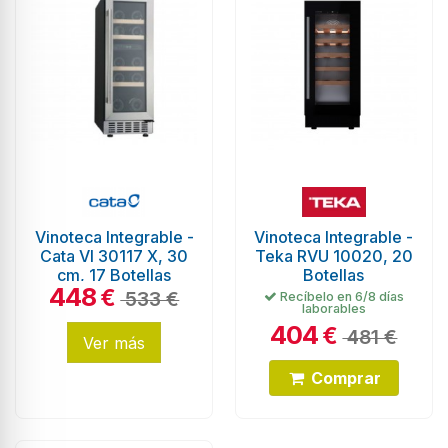
Vinoteca Integrable -
Vinoteca Integrable -
Cata VI 30117 X, 30
Teka RVU 10020, 20
cm, 17 Botellas
Botellas
448
€
533 €
Recíbelo en 6/8 días
laborables
404
€
481 €
Ver más
Comprar