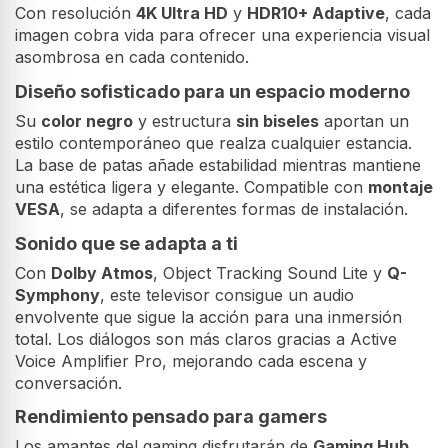
Con resolución
4K Ultra HD
y
HDR10+ Adaptive
, cada
imagen cobra vida para ofrecer una experiencia visual
asombrosa en cada contenido.
Diseño sofisticado para un espacio moderno
Su
color negro
y estructura
sin biseles
aportan un
estilo contemporáneo que realza cualquier estancia.
La base de patas añade estabilidad mientras mantiene
una estética ligera y elegante. Compatible con
montaje
VESA
, se adapta a diferentes formas de instalación.
Sonido que se adapta a ti
Con
Dolby Atmos
, Object Tracking Sound Lite y
Q-
Symphony
, este televisor consigue un audio
envolvente que sigue la acción para una inmersión
total. Los diálogos son más claros gracias a Active
Voice Amplifier Pro, mejorando cada escena y
conversación.
Rendimiento pensado para gamers
Los amantes del gaming disfrutarán de
Gaming Hub
,