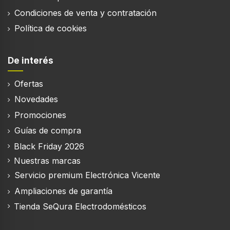
Número de sintonizadores
Condiciones de venta y contratación
2 sintonizador(es)
Política de cookies
Autobusqueda de canal
De interés
Ofertas
Smart TV
Novedades
Promociones
Smart TV
Guías de compra
Black Friday 2026
TV por Internet
Nuestras marcas
Servicio premium Electrónica Vicente
Sistema operativo instalado
Ampliaciones de garantía
Tizen
Tienda SeQura Electrodomésticos
Compatible con Apple AirPlay 2