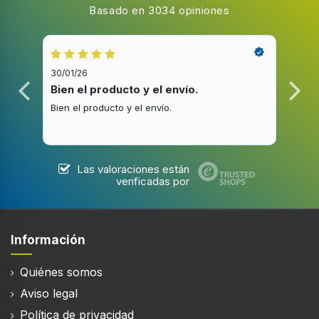
Basado en 3034 opiniones
actualización
120 Hz
Resolución de la pantalla
3840 x 2160 Pixeles
30/01/26
20/1
Bien el producto y el envío.
Bue
Diagonal de pantalla
Bien el producto y el envío.
Buen
138 cm
Pantalla antirreflectante
Las valoraciones están
verificadas por
Sintonizador de la TV
Información
Tipo de sintonizador
Analógico y digital
Quiénes somos
Formato de señal digital
Aviso legal
DVB-S2, DVB-C, DVB-T2
Política de privacidad