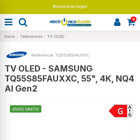
Renueva tu hogar
0
Inicio
Televisores
TV OLED
Referencia:
TQ55S85FAUXXC
TV OLED - SAMSUNG
TQ55S85FAUXXC, 55", 4K, NQ4
AI Gen2
ENVÍO GRATIS