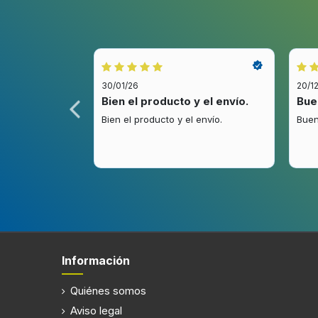
30/01/26
20/1
idez.
Bien el producto y el envío.
Bue
.
Bien el producto y el envío.
Buen
Información
Quiénes somos
Aviso legal