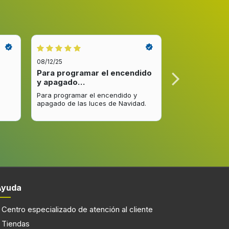
08/12/25
08/12/25
Para programar el encendido
Excelente re
y apagado…
venta y…
Para programar el encendido y
Excelente respu
apagado de las luces de Navidad.
entrega del pro
mejorar.
Ayuda
Centro especializado de atención al cliente
Tiendas