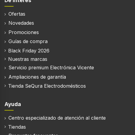
De interés
Color de hebilla
Negro
Ofertas
Color del cuerpo del reloj
Novedades
Negro
Promociones
Material del cuerpo del reloj
Guías de compra
Aluminio, Polímero
Black Friday 2026
Color de banda
Nuestras marcas
Negro
Servicio premium Electrónica Vicente
Funciones de protección
Ampliaciones de garantía
Resistente al agua
Tienda SeQura Electrodomésticos
La resistencia al agua
5 ATM
Ayuda
Centro especializado de atención al cliente
Desempeño
Tiendas
Memoria flash