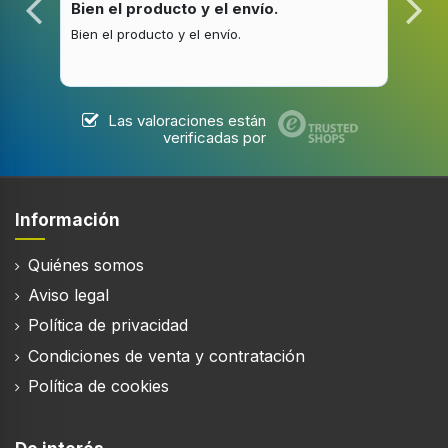
Bien el producto y el envío.
Bue
Bien el producto y el envío.
Buen
Tamaño de banda
Talla única
Material de la lente
Vidrio
Las valoraciones están
verificadas por
Forma
Alrededor
Tamaño de muñeca
Información
125 - 190 mm
Quiénes somos
Material de la correa
Aviso legal
Silicona
Política de privacidad
Posicionamiento de mercado
Reloj para deporte
Condiciones de venta y contratación
Política de cookies
Género
Unisex