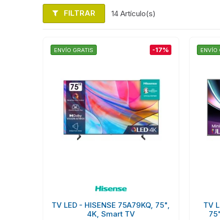
FILTRAR
14 Artículo(s)
-17%
ENVÍO GRATIS
ENVÍO 
TV LED - HISENSE 75A79KQ, 75",
TV L
4K, Smart TV
75