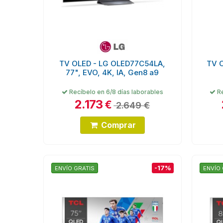
TV OLED - LG OLED77C54LA,
TV 
77", EVO, 4K, IA, Gen8 a9
Recíbelo en 6/8 días laborables
Re
2.173
€
2.649 €
Comprar
-17%
ENVÍO GRATIS
ENVÍO 