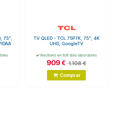
, 75",
TV QLED - TCL 75P7K, 75", 4K
VIDAA
UHD, GoogleTV
ables
Recíbelo en 6/8 días laborables
909
€
1.108 €
Comprar