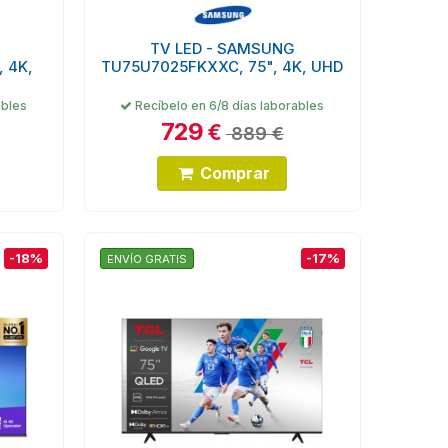
TV LED - SAMSUNG
 4K,
TU75U7025FKXXC, 75", 4K, UHD
ables
Recíbelo en 6/8 días laborables
729
€
889 €
Comprar
-18%
-17%
ENVÍO GRATIS