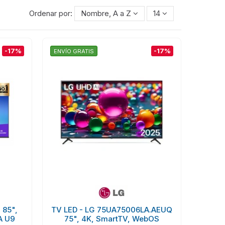
Ordenar por:
Nombre, A a Z
14
-17%
-17%
ENVÍO GRATIS
 85",
TV LED - LG 75UA75006LA.AEUQ
A U9
75", 4K, SmartTV, WebOS