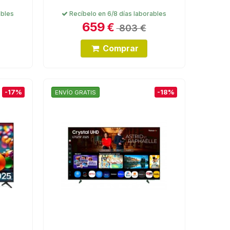
ables
Recíbelo en 6/8 días laborables
659
€
803 €
Comprar
-17%
-18%
ENVÍO GRATIS