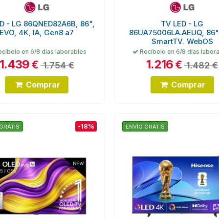
D - LG 86QNED82A6B, 86",
TV LED - LG
EVO, 4K, IA, Gen8 a7
86UA75006LA.AEUQ, 86",
SmartTV, WebOS
cíbelo en 6/8 días laborables
Recíbelo en 6/8 días labor
1.439
1.216
€
€
1.754 €
1.482 €
Comprar
Comprar
-18%
GRATIS
ENVÍO GRATIS