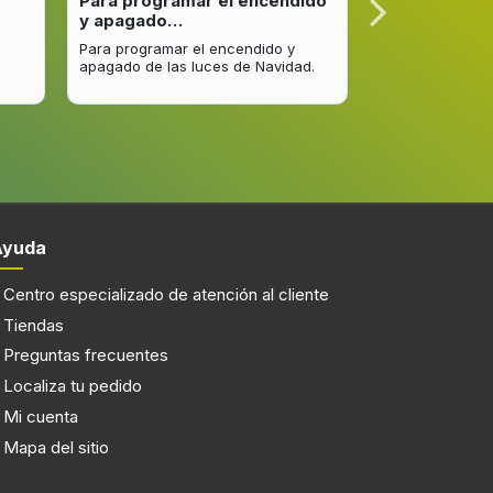
Para programar el encendido
Excelente re
y apagado…
venta y…
Para programar el encendido y
Excelente respu
apagado de las luces de Navidad.
entrega del pro
mejorar.
Ayuda
Centro especializado de atención al cliente
Tiendas
Preguntas frecuentes
Localiza tu pedido
Mi cuenta
Mapa del sitio