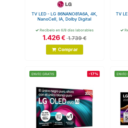
TV LED - LG 86NANO81A6A, 4K,
TV LE
NanoCell, IA, Dolby Digital
Recíbelo en 6/8 días laborables
Re
1.426
€
1.739 €
Comprar
-17%
ENVÍO GRATIS
ENVÍO 