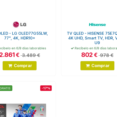
OLED - LG OLED77G55LW,
TV QLED - HISENSE 75E7Q
77", 4K, HDR10+
4K UHD, Smart TV, HDR, 
U9
cíbelo en 6/8 días laborables
Recíbelo en 6/8 días labor
2.861
802
€
€
3.489 €
978 €
Comprar
Comprar
-17%
GRATIS