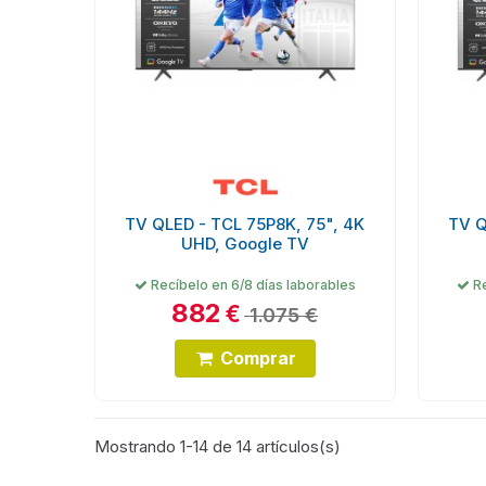
TV QLED - TCL 75P8K, 75", 4K
TV Q
UHD, Google TV
Recíbelo en 6/8 días laborables
Re
882
€
1.075 €
Comprar
Mostrando 1-14 de 14 artículos(s)