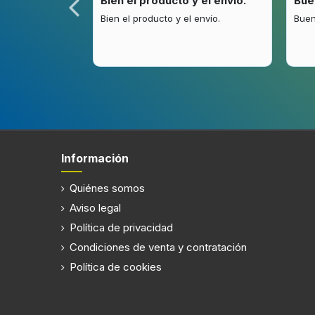
idez.
Bien el producto y el envío.
Bue
.
Bien el producto y el envío.
Buen
Información
Quiénes somos
Aviso legal
Política de privacidad
Condiciones de venta y contratación
Política de cookies