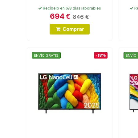
Recíbelo en 6/8 días laborables
Re
694
€
846 €
Comprar
-18%
ENVÍO GRATIS
ENVÍO 