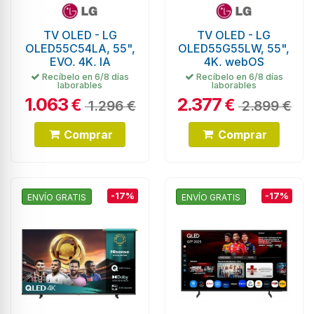
TV OLED - LG
TV OLED - LG
OLED55C54LA, 55",
OLED55G55LW, 55",
EVO, 4K, IA
4K, webOS
Recíbelo en 6/8 días
Recíbelo en 6/8 días
laborables
laborables
1.063
2.377
€
€
1.296 €
2.899 €
Comprar
Comprar
-17%
-17%
ENVÍO GRATIS
ENVÍO GRATIS