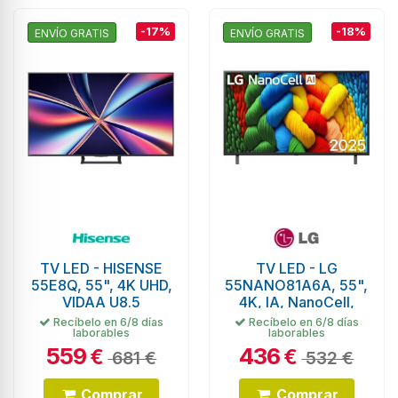
-17%
-18%
ENVÍO GRATIS
ENVÍO GRATIS
TV LED - HISENSE
TV LED - LG
55E8Q, 55", 4K UHD,
55NANO81A6A, 55",
VIDAA U8.5
4K, IA, NanoCell,
Dolby Digital
Recíbelo en 6/8 días
Recíbelo en 6/8 días
laborables
laborables
559
436
€
€
681 €
532 €
Comprar
Comprar