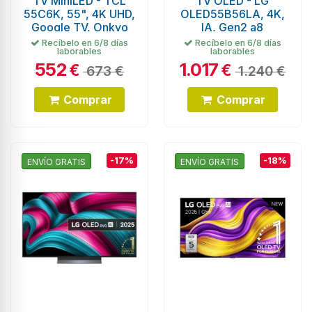
TV MiniLED - TCL
TV OLED - LG
55C6K, 55", 4K UHD,
OLED55B56LA, 4K,
Google TV, Onkyo
IA, Gen2 a8
Recíbelo en 6/8 días
Recíbelo en 6/8 días
laborables
laborables
552
1.017
€
€
673 €
1.240 €
Comprar
Comprar
-17%
-18%
ENVÍO GRATIS
ENVÍO GRATIS