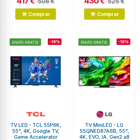
417
430
€
€
508 €
525 €
Comprar
Comprar
-18%
-18%
ENVÍO GRATIS
ENVÍO GRATIS
TV LED - TCL 55P6K,
TV MiniLED - LG
55", 4K, Google TV,
55QNED87A6B, 55",
Game Accelerator
4K, EVO, IA, Gen2 a8