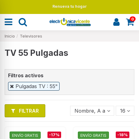
Renueva tu hogar
0
Inicio
Televisores
TV 55 Pulgadas
Filtros activos
Pulgadas TV : 55"
FILTRAR
Nombre, A a Z
16
-17%
-18%
ENVÍO GRATIS
ENVÍO GRATIS