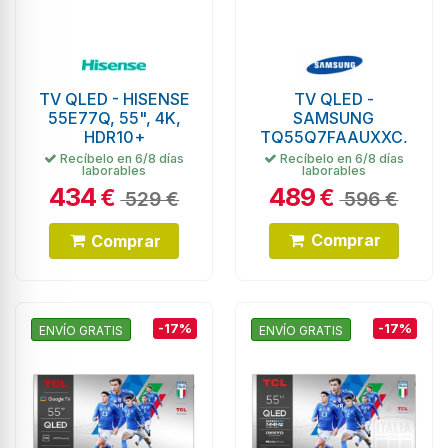
TV QLED - HISENSE
TV QLED -
55E77Q, 55", 4K,
SAMSUNG
HDR10+
TQ55Q7FAAUXXC,
55", 4K, Quantum
Recíbelo en 6/8 días
Recíbelo en 6/8 días
laborables
laborables
HDR, SmartThings
434
489
€
€
529 €
596 €
Comprar
Comprar
-17%
-17%
ENVÍO GRATIS
ENVÍO GRATIS