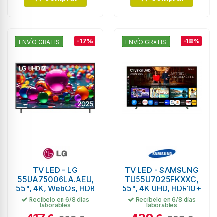
-17%
-18%
ENVÍO GRATIS
ENVÍO GRATIS
TV LED - LG
TV LED - SAMSUNG
55UA75006LA.AEU,
TU55U7025FKXXC,
55", 4K, WebOs, HDR
55", 4K UHD, HDR10+
Recíbelo en 6/8 días
Recíbelo en 6/8 días
laborables
laborables