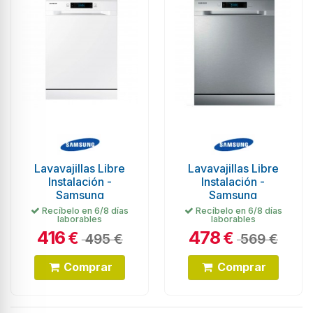
Lavavajillas Libre
Lavavajillas Libre
Instalación -
Instalación -
Samsung
Samsung
DW60M6040FW/EC,
W60M6040FS/EC,
Recíbelo en 6/8 días
Recíbelo en 6/8 días
laborables
laborables
13 servicios, 44 dB,
13 servicios, 44 dB,
416
478
60 cm,...
60 cm, Inox
€
€
495 €
569 €
Comprar
Comprar