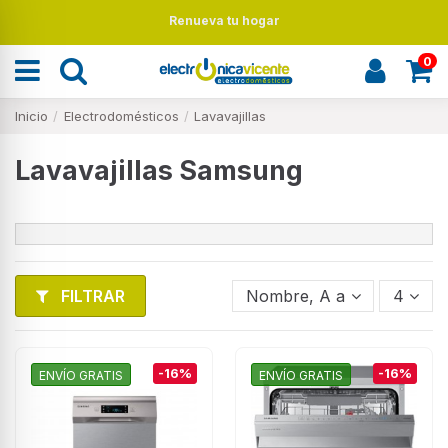
Renueva tu hogar
0
Inicio
Electrodomésticos
Lavavajillas
Lavavajillas Samsung
FILTRAR
Nombre, A a Z
4
-16%
-16%
ENVÍO GRATIS
ENVÍO GRATIS