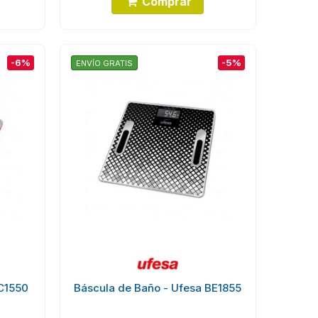
Comprar
-6%
-5%
ENVÍO GRATIS
BC1550
Báscula de Baño - Ufesa BE1855