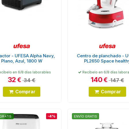
actor - UFESA Alpha Navy,
Centro de planchado - U
Plano, Azul, 1800 W
PL2650 Space health
cíbelo en 6/8 días laborables
Recíbelo en 6/8 días labor
32
140
€
€
34 €
147 €
Comprar
Comprar
-4%
GRATIS
ENVÍO GRATIS