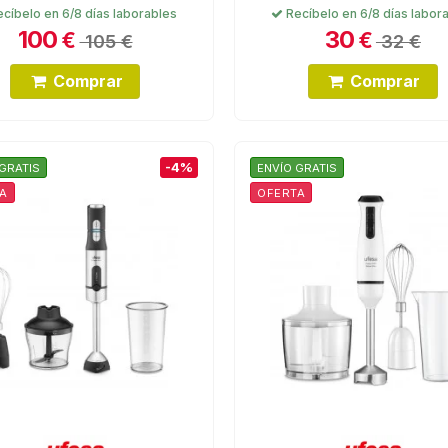
cíbelo en 6/8 días laborables
Recíbelo en 6/8 días labor
100
30
€
€
105 €
32 €
Comprar
Comprar
-4%
GRATIS
ENVÍO GRATIS
A
OFERTA