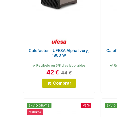
Calefactor - UFESA Alpha Ivory,
Calef
1800 W
Recíbelo en 6/8 días laborables
Re
42
€
44 €
Comprar
-5%
ENVÍO GRATIS
ENVÍO 
OFERTA