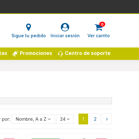
0
Sigue tu pedido
Iniciar sesión
Ver carrito
Centro de soporte
tas
Promociones
 por:
Nombre, A a Z
24
1
2