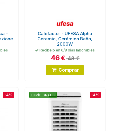
ca -
Calefactor - UFESA Alpha
azione
Ceramic, Cerámico Baño,
2000W
ables
Recíbelo en 6/8 días laborables
46
€
48 €
Comprar
-4%
-4%
ENVÍO GRATIS