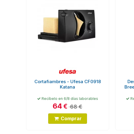
Cortafiambres - Ufesa CF0918
De
Katana
Bree
Recíbelo en 6/8 días laborables
Re
64
€
68 €
Comprar