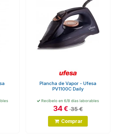
esa
Plancha de Vapor - Ufesa
PV1100C Daily
ables
Recíbelo en 6/8 días laborables
34
€
35 €
Comprar