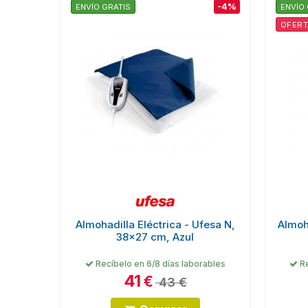
-4%
ENVÍO GRATIS
ENVÍO 
OFERT
Almohadilla Eléctrica - Ufesa N,
Almoh
38x27 cm, Azul
Recíbelo en 6/8 días laborables
Re
41
€
43 €