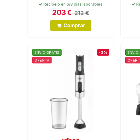
Recíbelo en 6/8 días laborables
Re
203
€
212 €
Comprar
-3%
ENVÍO GRATIS
ENVÍO 
OFERTA
OFERT