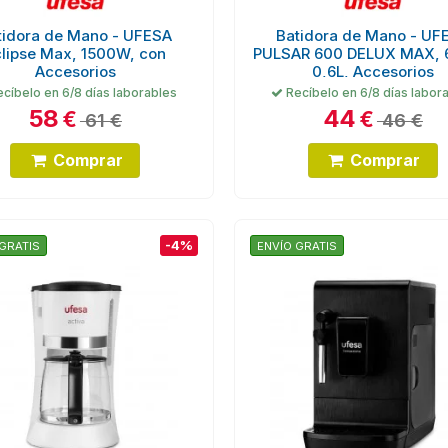
tidora de Mano - UFESA
Batidora de Mano - UF
clipse Max, 1500W, con
PULSAR 600 DELUX MAX, 
Accesorios
0,6L, Accesorios
cíbelo en 6/8 días laborables
Recíbelo en 6/8 días labor
58
44
€
€
61 €
46 €
Comprar
Comprar
-4%
GRATIS
ENVÍO GRATIS