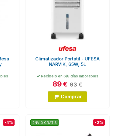
fesa
Climatizador Portátil - UFESA
y
NARVIK, 65W, 5L
ables
Recíbelo en 6/8 días laborables
89
€
93 €
Comprar
-4%
-2%
ENVÍO GRATIS