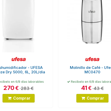
shumidificador - UFESA
Molinillo de Café - Uf
ze Dry 5000, 6L, 20L/día
MC0470
cíbelo en 6/8 días laborables
Recíbelo en 6/8 días labor
270
41
€
€
283 €
43 €
Comprar
Comprar