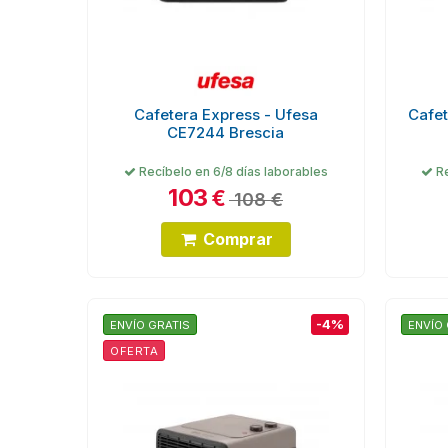
Cafetera Express - Ufesa
Cafet
CE7244 Brescia
Recíbelo en 6/8 días laborables
Re
103
€
108 €
Comprar
-4%
ENVÍO GRATIS
ENVÍO 
OFERTA