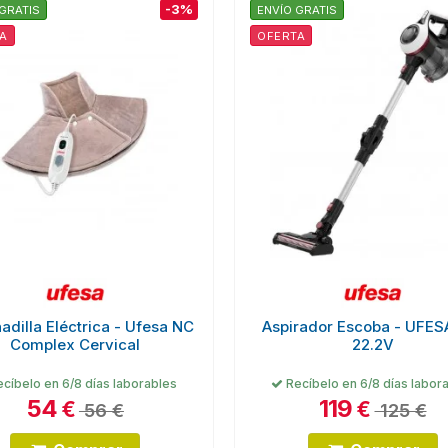
-3%
GRATIS
ENVÍO GRATIS
A
OFERTA
adilla Eléctrica - Ufesa NC
Aspirador Escoba - UFES
Complex Cervical
22.2V
cíbelo en 6/8 días laborables
Recíbelo en 6/8 días labor
54
119
€
€
56 €
125 €