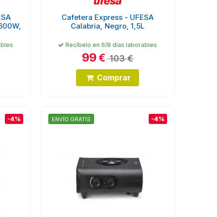
ESA
Cafetera Express - UFESA
600W,
Calabria, Negro, 1,5L
ables
Recíbelo en 6/8 días laborables
99
€
103 €
Comprar
-4%
-4%
ENVÍO GRATIS