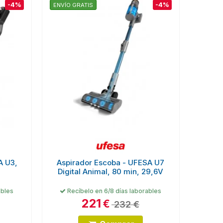
-4%
-4%
ENVÍO GRATIS
A U3,
Aspirador Escoba - UFESA U7
Digital Animal, 80 min, 29,6V
ables
Recíbelo en 6/8 días laborables
221
€
232 €