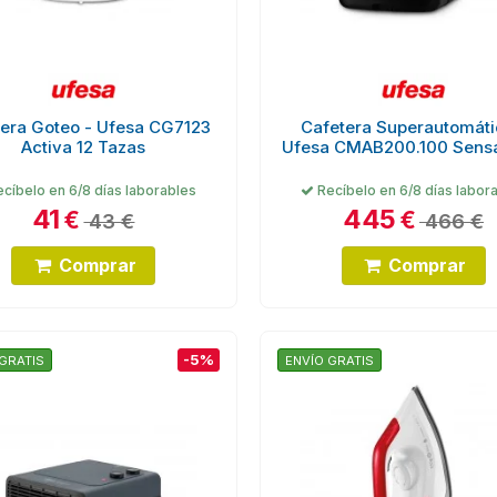
era Goteo - Ufesa CG7123
Cafetera Superautomáti
Activa 12 Tazas
Ufesa CMAB200.100 Sens
cíbelo en 6/8 días laborables
Recíbelo en 6/8 días labor
41
445
€
€
43 €
466 €
Comprar
Comprar
-5%
GRATIS
ENVÍO GRATIS