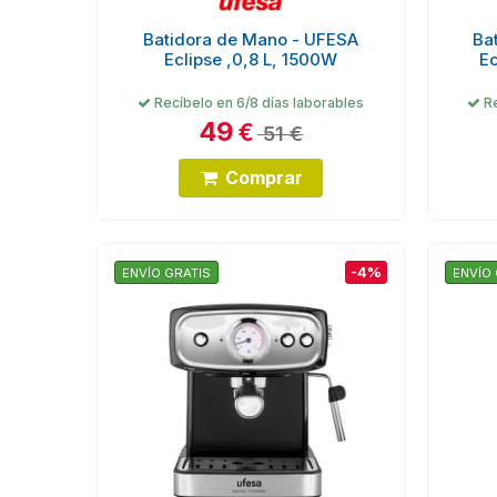
Batidora de Mano - UFESA
Ba
Eclipse ,0,8 L, 1500W
E
Recíbelo en 6/8 días laborables
Re
49
€
51 €
Comprar
-4%
ENVÍO GRATIS
ENVÍO 