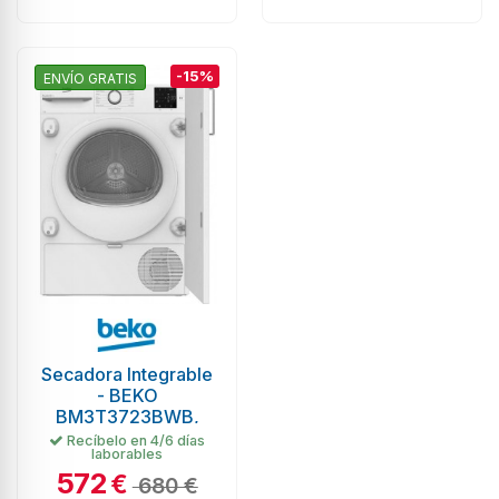
-15%
ENVÍO GRATIS
Secadora Integrable
- BEKO
BM3T3723BWB,
Blanco, 7 kg ,
Recíbelo en 4/6 días
laborables
AquaWave
572
€
680 €