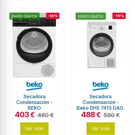
-16%
-15%
ENVÍO GRATIS
ENVÍO GRATIS
Secadora
Secadora
Condensación -
Condensación -
BEKO
Beko DHS 7413 GA0,
403
488
BM3T37230W,
7Kg, Bomba de
€
€
480 €
580 €
Bomba de calor,
Calor, Eficiencia
Blanco 7Kg
A++, Blanco
Ver más
Ver más