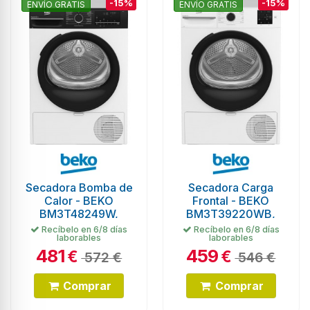
-15%
-15%
ENVÍO GRATIS
ENVÍO GRATIS
Secadora Bomba de
Secadora Carga
Calor - BEKO
Frontal - BEKO
BM3T48249W,
BM3T39220WB,
Blanco, 8Kg,
Blanco, 9 Kg,
Recíbelo en 6/8 días
Recíbelo en 6/8 días
laborables
laborables
Eficiencia A+++
Eficiencia E, Bomba
481
459
de Calor
€
€
572 €
546 €
Comprar
Comprar