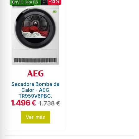
-13%
ENVÍO GRATIS
Secadora Bomba de
Calor - AEG
TR959V6PBC,
1.496
Blanco, 9 kg,
€
1.738 €
Eficiencia C
Ver más