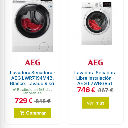
Lavadora Secadora -
Lavadora Secadora
AEG LWR7194M4B,
Libre Instalación -
Blanco, Lavado 9 kg,
AEG L7WBG851,
746
Secado 5 kg, 1400
8/5Kg, 1600 RPM,
€
867 €
Recíbelo en 6/8 días
laborables
rpm
Blanco
729
€
848 €
Ver más
Comprar