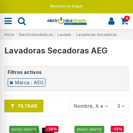
Renueva tu hogar
0
Inicio
Electrodomésticos
Lavado
Lavadoras Secadoras
Lavadoras Secadoras AEG
Filtros activos
Marca : AEG
FILTRAR
Nombre, A a Z
3
-14%
-13%
ENVÍO GRATIS
ENVÍO GRATIS