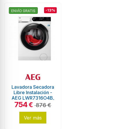
-13%
ENVÍO GRATIS
Lavadora Secadora
Libre Instalación -
AEG LWR7316O4B,
754
10/6Kg, 1600 RPM,
€
876 €
Blanco
Ver más