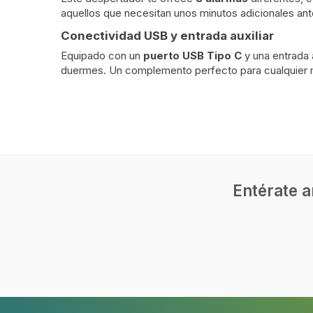
aquellos que necesitan unos minutos adicionales ant
Conectividad USB y entrada auxiliar
Equipado con un
puerto USB Tipo C
y una entrada 
duermes. Un complemento perfecto para cualquier 
Radio
Tipo de radio
Person
Bandas de radio soportadas
FM, PL
Sintetizador PLL
Entérate a
Altavoces
Altavoces incorporados