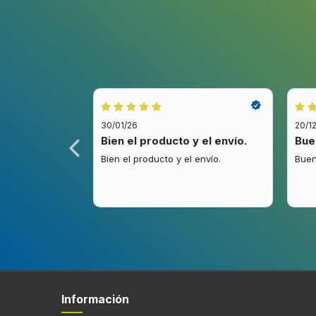
Exhibición
Pantalla incorporada
Puertos e Interfaces
30/01/26
20/1
Conexión USB
idez.
Bien el producto y el envío.
Bue
.
Bien el producto y el envío.
Buen
Entrada auxiliar
Características
Regulable
Información
Color del producto
Blanco