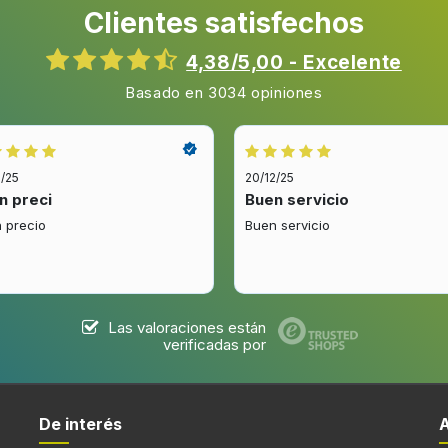
Clientes satisfechos
4,38/5,00 - Excelente
Tipo de visualizador
Basado en 3034 opiniones
2/25
20/12/25
Puerto de carga USB
n preci
Buen servicio
Conector USB
 precio
Buen servicio
Enchufe de entrada de CC
Las valoraciones están
verificadas por
Iluminación
De interés
Número de alarmas