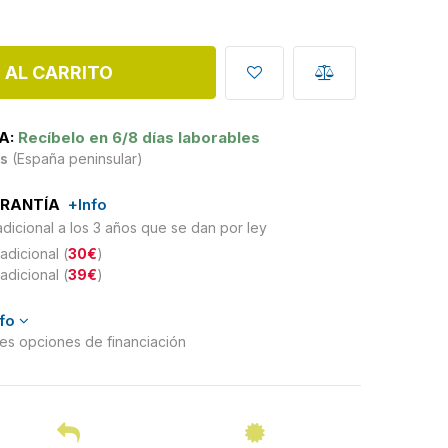
 AL CARRITO
A:
Recíbelo en 6/8 días laborables
is
(España peninsular)
ARANTÍA
+Info
adicional a los 3 años que se dan por ley
adicional (
30€
)
adicional (
39€
)
nfo
ntes opciones de financiación