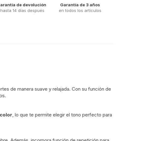
arantía de devolución
Garantía de 3 años
hasta 14 días después
en todos los artículos
ertes de manera suave y relajada. Con su función de
os.
icolor
, lo que te permite elegir el tono perfecto para
imbre. Además, incorpora función de repetición para