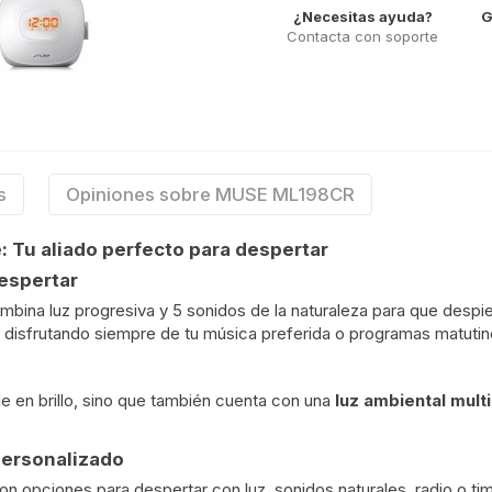
¿Necesitas ayuda?
G
Contacta con soporte
s
Opiniones sobre MUSE ML198CR
 Tu aliado perfecto para despertar
despertar
bina luz progresiva y 5 sonidos de la naturaleza para que despi
disfrutando siempre de tu música preferida o programas matutin
e en brillo, sino que también cuenta con una
luz ambiental mult
personalizado
on opciones para despertar con luz, sonidos naturales, radio o t