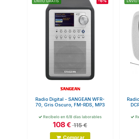
-6%
ENVÍO GRATIS
ENVÍO 
Radio Digital - SANGEAN WFR-
Radi
70, Gris Oscuro, FM-RDS, MP3
DCR
Recíbelo en 6/8 días laborables
Re
108
€
115 €
Comprar