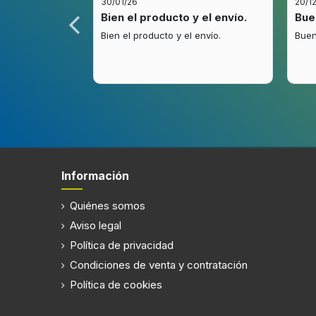
30/01/26
20/1
idez.
Bien el producto y el envío.
Bue
.
Bien el producto y el envío.
Buen
Información
Quiénes somos
Aviso legal
Política de privacidad
Condiciones de venta y contratación
Política de cookies