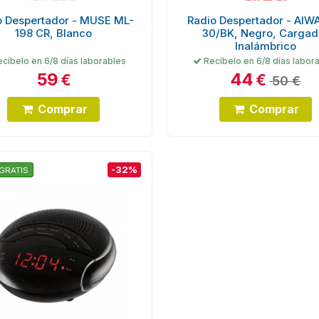
o Despertador - MUSE ML-
Radio Despertador - AIW
198 CR, Blanco
30/BK, Negro, Cargad
Inalámbrico
cíbelo en 6/8 días laborables
Recíbelo en 6/8 días labor
59
44
€
€
50 €
Comprar
Comprar
-32%
GRATIS