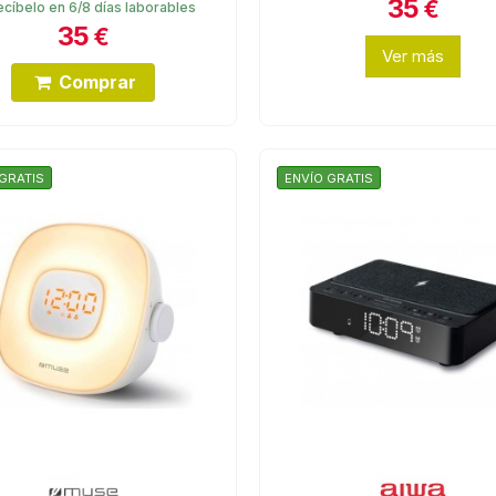
35
€
cíbelo en 6/8 días laborables
35
€
Ver más
Comprar
GRATIS
ENVÍO GRATIS