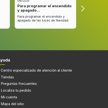
08/12/25
08/12/25
Para programar el encendido
Excelente re
y apagado…
venta y…
Para programar el encendido y
Excelente respu
apagado de las luces de Navidad.
entrega del pro
mejorar.
Ayuda
Centro especializado de atención al cliente
Tiendas
Preguntas frecuentes
Localiza tu pedido
Mi cuenta
Mapa del sitio