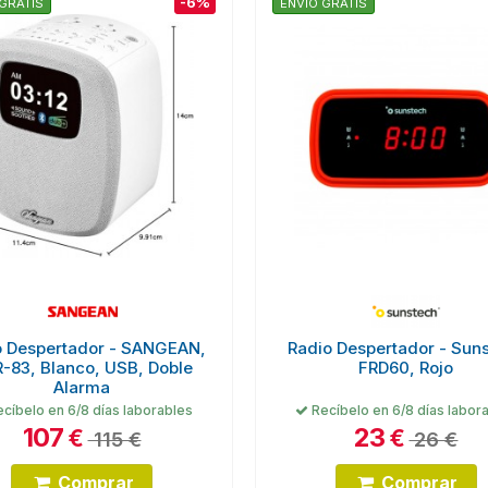
-6%
GRATIS
ENVÍO GRATIS
o Despertador - SANGEAN,
Radio Despertador - Sun
-83, Blanco, USB, Doble
FRD60, Rojo
Alarma
cíbelo en 6/8 días laborables
Recíbelo en 6/8 días labor
107
23
€
€
115 €
26 €
Comprar
Comprar