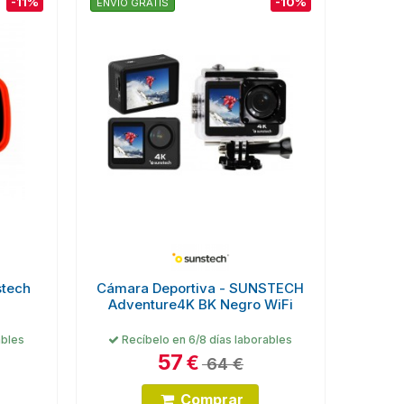
-11%
-10%
ENVÍO GRATIS
stech
Cámara Deportiva - SUNSTECH
Adventure4K BK Negro WiFi
ables
Recíbelo en 6/8 días laborables
57
€
64 €
Comprar