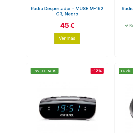
Radio Despertador - MUSE M-192
Radi
CR, Negro
45
€
Re
Ver más
-12%
ENVÍO GRATIS
ENVÍO 