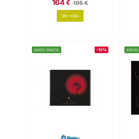
164
€
195 €
Ver más
-15%
ENVÍO GRATIS
ENVÍO 