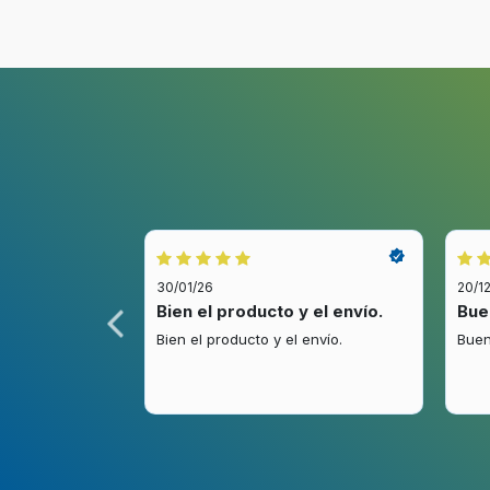
30/01/26
20/1
idez.
Bien el producto y el envío.
Bue
.
Bien el producto y el envío.
Buen