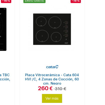
-16%
-16%
ENVÍO GRATIS
ka TBC
Placa Vitrocerámica - Cata 604
cción,
HVI /C, 4 Zonas de Cocción, 60
cm, Negro
260
€
310 €
Ver más