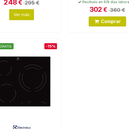
248
€
295 €
Recíbelo en 6/8 días labor
302
€
360 €
Ver más
Comprar
-15%
GRATIS