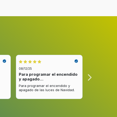
08/12/25
08/12/25
Para programar el encendido
Excelente re
y apagado…
venta y…
Para programar el encendido y
Excelente respu
apagado de las luces de Navidad.
entrega del pro
mejorar.