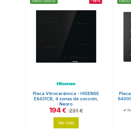
-16%
ENVÍO GRATIS
ENVÍO 
Placa Vitrocerámica - HISENSE
Placa
E6431CB, 4 zonas de cocción,
64000
Negro
194
€
231 €
Re
Ver más