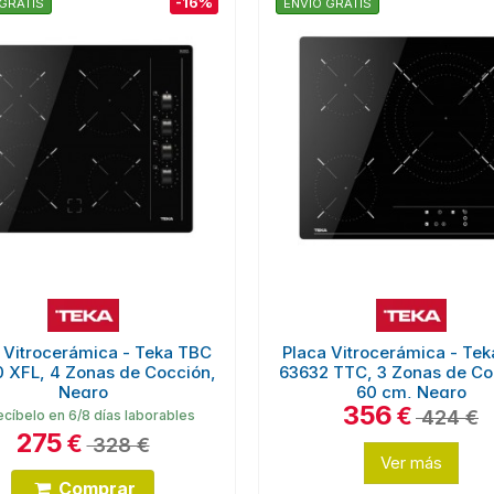
-16%
GRATIS
ENVÍO GRATIS
 Vitrocerámica - Teka TBC
Placa Vitrocerámica - Te
 XFL, 4 Zonas de Cocción,
63632 TTC, 3 Zonas de Co
Negro
60 cm, Negro
356
€
424 €
cíbelo en 6/8 días laborables
275
€
328 €
Ver más
Comprar