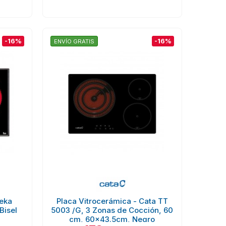
-16%
-16%
ENVÍO GRATIS
Teka
Placa Vitrocerámica - Cata TT
Bisel
5003 /G, 3 Zonas de Cocción, 60
cm, 60x43.5cm, Negro