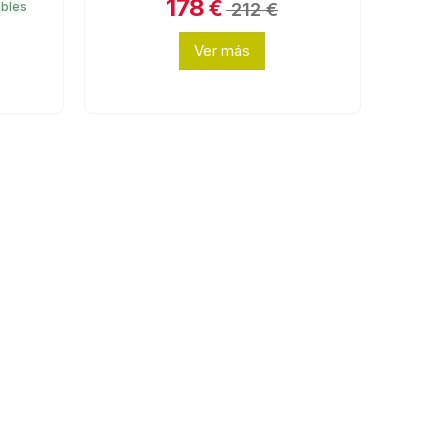
178
€
212 €
ables
Ver más