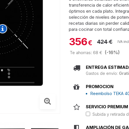
transferencia de calor eficie
óptimos en cada plato. Integra 
selección de niveles de potenc
recetas diarias sin perder cal
para cocinar con total confian
356
424 €
€
IVA inc
(-16%)
Te ahorras: 68 €
ENTREGA ESTIMAD
Gastos de envío:
Grat
PROMOCION
Reembolso TEKA 4
SERVICIO PREMIUM 
Subida y retirada d
AMPLIACIÓN DE G