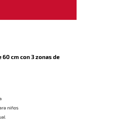
a de 60 cm con 3
a
ara niños
ual