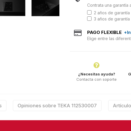
Contrata una garantía 
2 años de garantía 
3 años de garantía 
PAGO FLEXIBLE
+I
Elige entre las difere
¿Necesitas ayuda?
G
Contacta con soporte
s
Opiniones sobre TEKA 112530007
Artículo