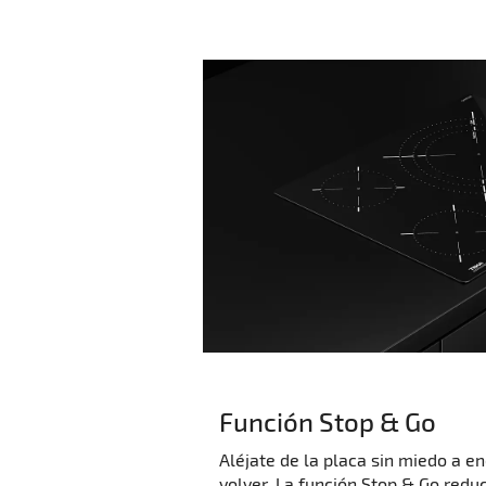
Función Stop & Go
Aléjate de la placa sin miedo a e
volver. La función Stop & Go reduc