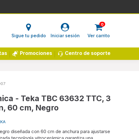
0
Sigue tu pedido
Iniciar sesión
Ver carrito
Centro de soporte
tas
Promociones
007
mica - Teka TBC 63632 TTC, 3
n, 60 cm, Negro
EKA
negro diseñada con 60 cm de anchura para ajustarse
zada tecnología vitrocerámica garantiza una