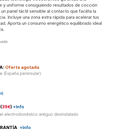
nte y uniforme consiguiendo resultados de cocción
un panel táctil sensible al contacto que facilita la
ia. Incluye una zona extra rápida para acelerar tus
idad. Aporta un consumo energético equilibrado ideal
za.
luido
A:
Oferta agotada
is
(España peninsular)
0€
(
39€
)
+Info
el electrodoméstico antiguo desinstalado
ARANTÍA
+Info