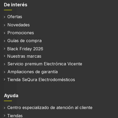
61 L
De interés
Baja capacidad integrada (sin límite)
Ofertas
Novedades
Suministro de agua
Promociones
Frío
Guías de compra
Ventana de visión
Black Friday 2026
Nuestras marcas
Servicio premium Electrónica Vicente
Ampliaciones de garantía
Desempeño
Tienda SeQura Electrodomésticos
Capacidad nominal
9 kg
Ayuda
Máxima velocidad de centrifugado
1400 RPM
Centro especializado de atención al cliente
Clase de secado por giro
Tiendas