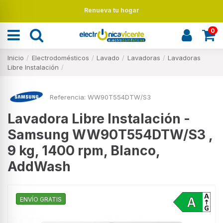
Renueva tu hogar
0
Inicio
Electrodomésticos
Lavado
Lavadoras
Lavadoras
Libre Instalación
Referencia:
WW90T554DTW/S3
Lavadora Libre Instalación -
Samsung WW90T554DTW/S3 ,
9 kg, 1400 rpm, Blanco,
AddWash
ENVÍO GRATIS