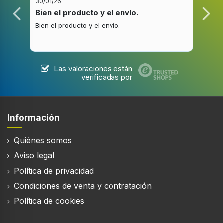
30/01/26
20/1
Iluminación de color
Bien el producto y el envío.
Bue
Blanco
Bien el producto y el envío.
Buen
Bisagra para puerta
Izquierda
Las valoraciones están
Ángulo de apertura de puerta
verificadas por
125°
Color de la puerta
Blanco
Información
Puertas reversibles
Quiénes somos
Aviso legal
Material del tambor
Acero inoxidable
Política de privacidad
Condiciones de venta y contratación
Material de bañera
Acero inoxidable
Política de cookies
Volumen de tambor