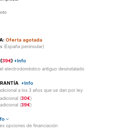
uido
A:
Oferta agotada
is
(España peninsular)
(
39€
)
+Info
el electrodoméstico antiguo desinstalado
ARANTÍA
+Info
adicional a los 3 años que se dan por ley
adicional (
30€
)
adicional (
39€
)
nfo
ntes opciones de financiación