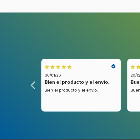
30/01/26
20/1
idez.
Bien el producto y el envío.
Bue
.
Bien el producto y el envío.
Buen