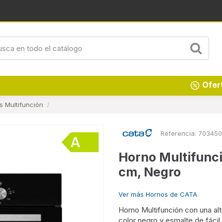
Renueva tu hogar
Ofer
s Multifunción
Referencia:
703450
Horno Multifunc
cm, Negro
Ver más Hornos de CATA
Horno Multifunción con una al
color negro y esmalte de fácil 