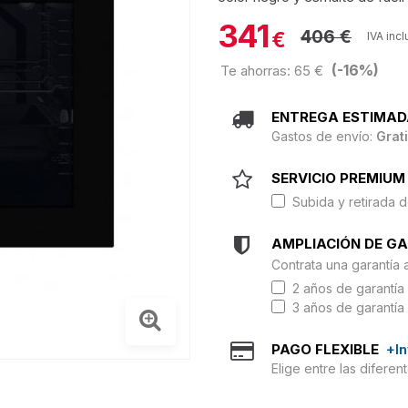
341
406 €
€
IVA incl
(-16%)
Te ahorras: 65 €
ENTREGA ESTIMAD
Gastos de envío:
Grat
SERVICIO PREMIUM 
Subida y retirada d
AMPLIACIÓN DE G
Contrata una garantía 
2 años de garantía 
3 años de garantía 
PAGO FLEXIBLE
+I
Elige entre las difere