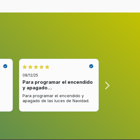
08/12/25
08/12/25
Para programar el encendido
Excelente re
y apagado…
venta y…
Para programar el encendido y
Excelente respu
apagado de las luces de Navidad.
entrega del pro
mejorar.