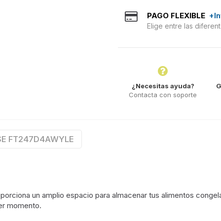
PAGO FLEXIBLE
+I
Elige entre las difere
¿Necesitas ayuda?
G
Contacta con soporte
NSE FT247D4AWYLE
roporciona un amplio espacio para almacenar tus alimentos congel
ier momento.