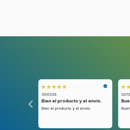
30/01/26
20/1
idez.
Bien el producto y el envío.
Bue
.
Bien el producto y el envío.
Buen