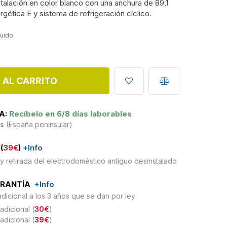
talación en color blanco con una anchura de 89,1
gética E y sistema de refrigeración cíclico.
luido
 AL CARRITO
A:
Recíbelo en 6/8 días laborables
is
(España peninsular)
(
39€
)
+Info
y retirada del electrodoméstico antiguo desinstalado
ARANTÍA
+Info
adicional a los 3 años que se dan por ley
adicional (
30€
)
adicional (
39€
)