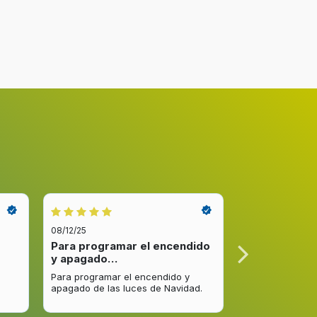
08/12/25
08/12/25
Para programar el encendido
Excelente re
y apagado…
venta y…
Para programar el encendido y
Excelente respu
apagado de las luces de Navidad.
entrega del pro
mejorar.