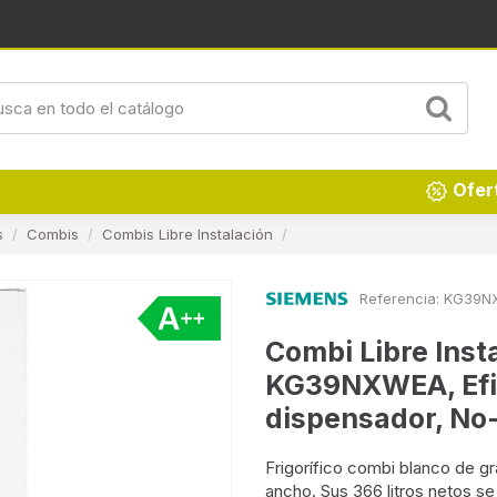
Renueva tu hogar
Ofer
s
Combis
Combis Libre Instalación
Referencia:
KG39N
Combi Libre Inst
KG39NXWEA, Efic
dispensador, No
Frigorífico combi blanco de 
ancho. Sus 366 litros netos se 