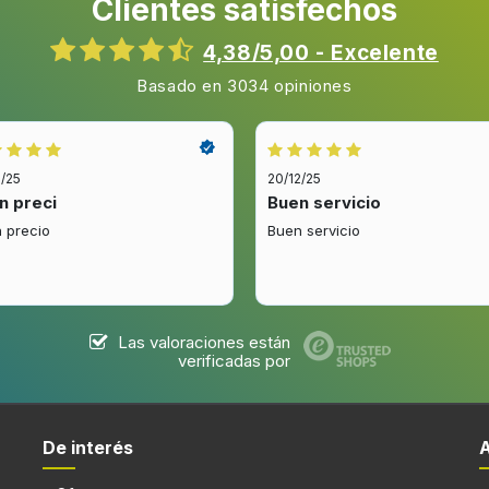
Clientes satisfechos
Clase de emisión de ruido
Nivel de ruido
4,38/5,00 - Excelente
Dispensador cubitos
Basado en 3034 opiniones
2/25
20/12/25
n preci
Buen servicio
 precio
Buen servicio
Frigorífico, número de
compartimentos
Número de compartimientos
verduras
Las valoraciones están
Huevera
verificadas por
Estantes de la puerta de la
Botellero
De interés
Función Super Cool