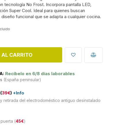
 tecnología No Frost. Incorpora pantalla LED,
unción Super Cool. Ideal para quienes buscan
 diseño funcional que se adapta a cualquier cocina.
ncluido
 AL CARRITO
A:
Recíbelo en 6/8 días laborables
is
(España peninsular)
(
39€
)
+Info
y retirada del electrodoméstico antiguo desinstalado
puerta (
45€
)