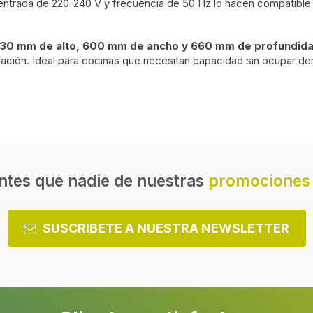
 entrada de 220-240 V y frecuencia de 50 Hz lo hacen compatible 
30 mm de alto, 600 mm de ancho y 660 mm de profundid
talación. Ideal para cocinas que necesitan capacidad sin ocupar d
ndiente
Pantalla incorporada
Tipo de visualizador
o
Material de estantes
ntes que nadie de nuestras
promociones 
Número de compresores
SUSCRIBETE A NUESTRA NEWSLETTER
Máxima temperatura