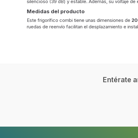
silencioso (39 dB) y estable. Además, su voltaje de
Medidas del producto
Este frigorífico combi tiene unas dimensiones de
20
ruedas de reenvío facilitan el desplazamiento e ins
Diseño
Tipo de instalación
Indepe
Color del producto
Blanco
Bisagra para puerta
Derech
Entérate a
Puertas reversibles
Desempeño
Capacidad neta total
368 L