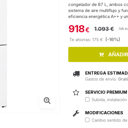
congelador de 87 L, ambos con
sistema de aire multiflujo y f
eficiencia energética A++ y un
918
1.093 €
€
IVA i
(-16%)
Te ahorras: 175 €
AÑADIR
ENTREGA ESTIMAD
Gastos de envío:
Grat
SERVICIO PREMIUM 
Subida, instalación 
MODIFICACIONES
Cambio sentido de 