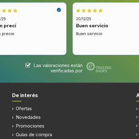
2/25
20/12/25
n preci
Buen servicio
 precio
Buen servicio
Frigorífico, número de
compartimentos
Número de compartimientos
verduras
Las valoraciones están
verificadas por
Estantes de la puerta de la
De interés
Ofertas
Antiescarcha (congelador)
ugar
Novedades
Cantidad de cajones del
Promociones
congelador
Guías de compra
4h