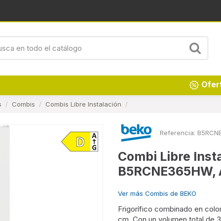
Renueva tu hogar
Ofer
s
Combis
Combis Libre Instalación
Referencia:
B5RCN
Combi Libre Inst
B5RCNE365HW, Al
Ver más Combis de BEKO
Frigorífico combinado en colo
cm. Con un volumen total de 31