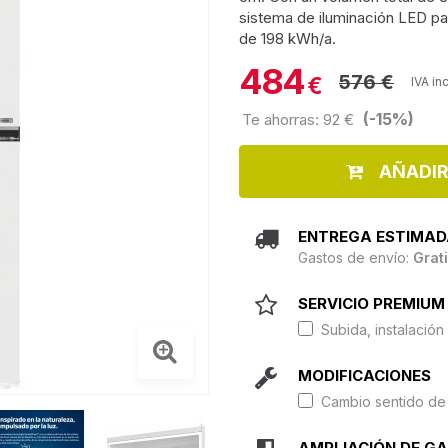
sistema de iluminación LED pa
de 198 kWh/a.
484
576 €
€
IVA in
(-15%)
Te ahorras: 92 €
AÑADIR
ENTREGA ESTIMAD
Gastos de envío:
Grat
SERVICIO PREMIUM 
Subida, instalación 
MODIFICACIONES
Cambio sentido de 
AMPLIACIÓN DE G