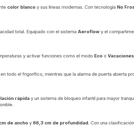
ante
color blanco
y sus líneas modernas. Con tecnología
No Fro
cidad total. Equipado con el sistema
Aeroflow
y el compartim
temperaturas y activar funciones como el modo
Eco
o
Vacaciones
en todo el frigorífico, mientras que la alarma de puerta abierta p
lación rápida
y un sistema de bloqueo infantil para mayor tranq
onible.
 cm de ancho
y
66,3 cm de profundidad
. Con una clasificació