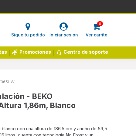
0
Sigue tu pedido
Iniciar sesión
Ver carrito
Centro de soporte
tas
Promociones
E365HW
alación - BEKO
tura 1,86m, Blanco
r blanco con una altura de 186,5 cm y ancho de 59,5
6 litros, cuenta con tecnología No Frost y un