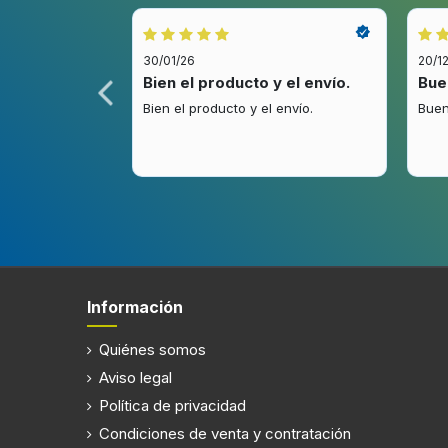
Máxima temperatura
43 °C
30/01/26
20/1
idez.
Bien el producto y el envío.
Bue
Refrigerador
.
Bien el producto y el envío.
Buen
Frigorífico, capacidad neta
210 L
Luz interior de la nevera
Tipo de lámpara
LED
Antiescarcha (nevera)
Información
Congelador
Quiénes somos
Posición congelada
último l
Aviso legal
Política de privacidad
Congelador, capacidad neta
106 L
Condiciones de venta y contratación
Capacidad de congelación
6 kg/2