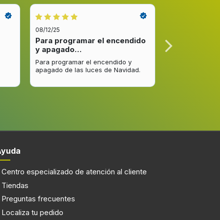
08/12/25
08/12/25
Para programar el encendido
Excelente re
y apagado…
venta y…
Para programar el encendido y
Excelente respu
3
apagado de las luces de Navidad.
entrega del pro
mejorar.
 para
1
 nevera
3
Ayuda
Centro especializado de atención al cliente
Tiendas
3
Preguntas frecuentes
Localiza tu pedido