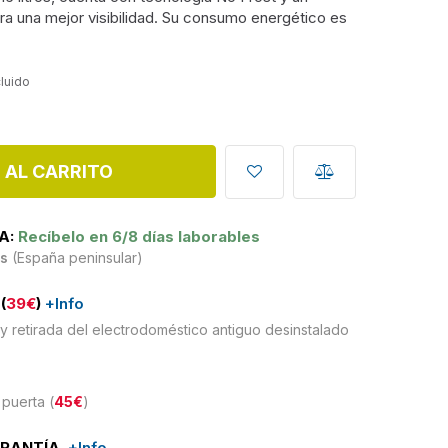
ra una mejor visibilidad. Su consumo energético es
cluido
 AL CARRITO
A:
Recíbelo en 6/8 días laborables
is
(España peninsular)
(
39€
)
+Info
y retirada del electrodoméstico antiguo desinstalado
puerta (
45€
)
ARANTÍA
+Info