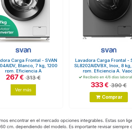
dora Carga Frontal - SVAN
Lavadora Carga Frontal -
04AIDV, Blanco, 7 kg, 1200
SL8202AIDVBX, Inox, 8 kg,
rpm, Eficiencia A
rpm, Eficiencia A, Vap
267
€
313 €
Recíbelo en 4/6 días labora
333
€
390 €
Ver más
Comprar
mos encontrar en el mercado opciones integrables. Estas son li
y 60 cm. dependiendo del modelo. Es importante revisar siempre c