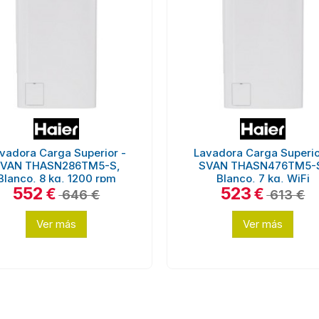
vadora Carga Superior -
Lavadora Carga Superio
VAN THASN286TM5-S,
SVAN THASN476TM5-
Blanco, 8 kg, 1200 rpm
Blanco, 7 kg, WiFi
552
523
€
€
646 €
613 €
Ver más
Ver más