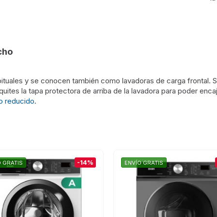
cho
bituales y se conocen también como lavadoras de carga frontal. Su 
uites la tapa protectora de arriba de la lavadora para poder encaja
o reducido
.
-14%
O GRATIS
ENVÍO GRATIS