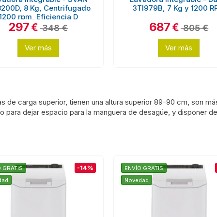
8200D, 8 Kg, Centrifugado
3TI979B, 7 Kg y 1200 
1200 rpm, Eficiencia D
297
687
€
€
348 €
805 €
Ver más
Ver más
as de carga superior, tienen una altura superior 89-90 cm, son m
 para dejar espacio para la manguera de desagüe, y disponer de 
-14%
O GRATIS
ENVÍO GRATIS
dad
Novedad