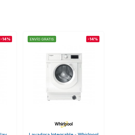
-14%
-14%
ENVÍO GRATIS
lay
Lavadora Integrable - Whirlpool