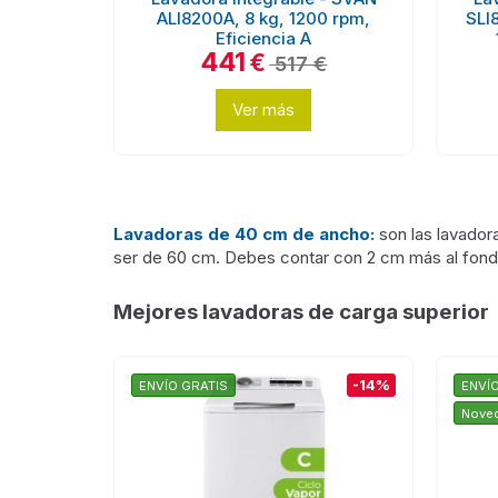
ALI8200A, 8 kg, 1200 rpm,
SLI
Eficiencia A
441
€
517 €
Ver más
Lavadoras de 40 cm de ancho:
son las lavador
ser de 60 cm. Debes contar con 2 cm más al fondo
Mejores lavadoras de carga superior
-14%
ENVÍO GRATIS
ENVÍ
Nove