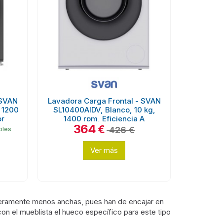
 SVAN
Lavadora Carga Frontal - SVAN
 1200
SL10400AIDV, Blanco, 10 kg,
or
1400 rpm, Eficiencia A
364
€
426 €
bles
Ver más
geramente menos anchas, pues han de encajar en
on el mueblista el hueco específico para este tipo