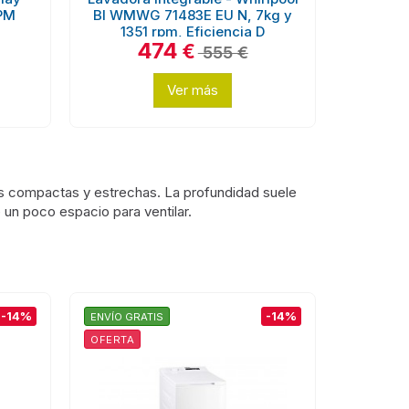
RPM
BI WMWG 71483E EU N, 7kg y
1351 rpm, Eficiencia D
474
€
555 €
Ver más
ás compactas y estrechas. La profundidad suele
un poco espacio para ventilar.
-14%
-14%
ENVÍO GRATIS
OFERTA