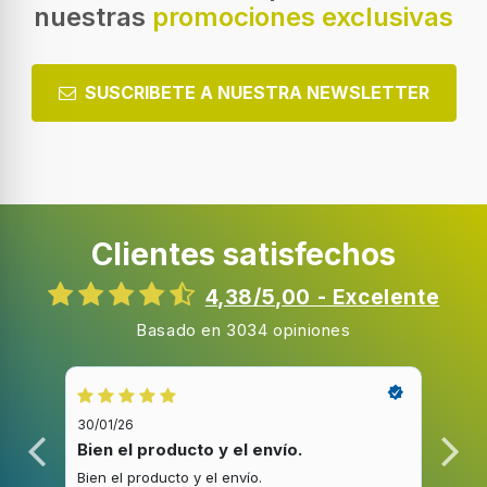
nuestras
promociones exclusivas
SUSCRIBETE A NUESTRA NEWSLETTER
Clientes satisfechos
4,38/5,00 - Excelente
Basado en 3034 opiniones
30/01/26
20/1
Bien el producto y el envío.
Bue
Bien el producto y el envío.
Buen