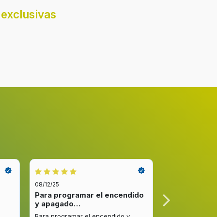
exclusivas
08/12/25
08/12/25
Para programar el encendido
Excelente re
y apagado…
venta y…
Para programar el encendido y
Excelente respu