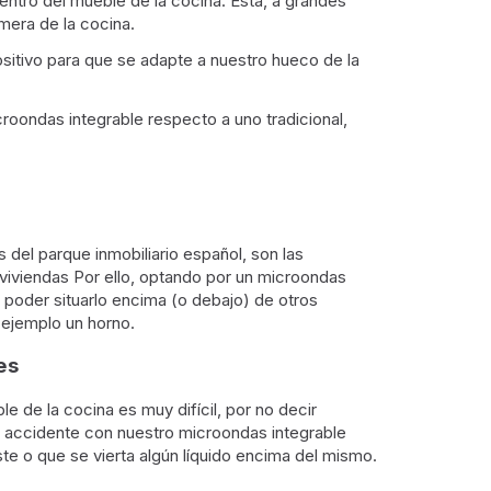
tro del mueble de la cocina. Ésta, a grandes
mera de la cocina.
itivo para que se adapte a nuestro hueco de la
croondas integrable respecto a uno tradicional,
del parque inmobiliario español, son las
viviendas Por ello, optando por un microondas
 poder situarlo encima (o debajo) de otros
ejemplo un horno.
es
e de la cocina es muy difícil, por no decir
 accidente con nuestro microondas integrable
te o que se vierta algún líquido encima del mismo.