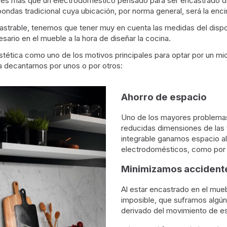
es más que un electrodoméstico pensado para ser encastrado den
oondas tradicional cuya ubicación, por norma general, será la enci
strable, tenemos que tener muy en cuenta las medidas del dispos
sario en el mueble a la hora de diseñar la cocina.
estética como uno de los motivos principales para optar por un mi
 decantarnos por unos o por otros:
Ahorro de espacio
Uno de los mayores problemas 
reducidas dimensiones de las 
integrable ganamos espacio al
electrodomésticos, como por 
Minimizamos accident
Al estar encastrado en el muebl
imposible, que suframos algún
derivado del movimiento de es