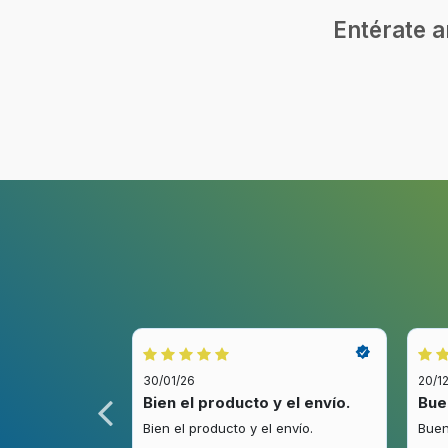
Entérate a
30/01/26
20/1
idez.
Bien el producto y el envío.
Bue
.
Bien el producto y el envío.
Buen