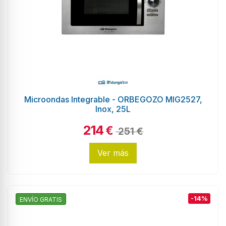
Microondas Integrable - ORBEGOZO MIG2527,
Inox, 25L
214
€
251 €
Ver más
-14%
ENVÍO GRATIS