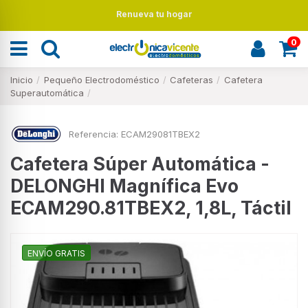
Renueva tu hogar
0
Inicio
Pequeño Electrodoméstico
Cafeteras
Cafetera
Superautomática
Referencia:
ECAM29081TBEX2
Cafetera Súper Automática -
DELONGHI Magnífica Evo
ECAM290.81TBEX2, 1,8L, Táctil
ENVÍO GRATIS