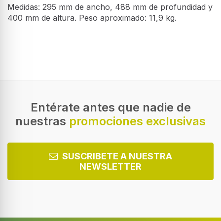
Medidas: 295 mm de ancho, 488 mm de profundidad y
400 mm de altura. Peso aproximado: 11,9 kg.
Desempeño
Máquina de café
Totalmente automática
Depósito para café preparado
Taza
Entérate antes que nadie de
nuestras
promociones exclusivas
Presión màxima de funcionamiento
15 bar
Molinillo integrado
SUSCRIBETE A NUESTRA
NEWSLETTER
Capacidad de granos de café
250 g
Tanque de leche