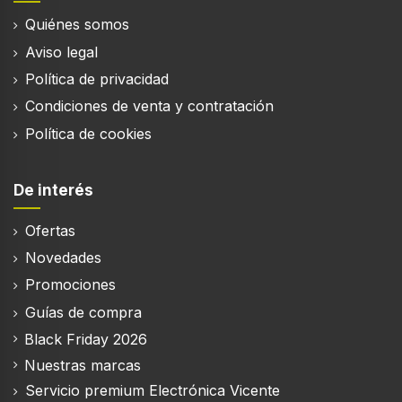
Quiénes somos
Preparación de espresso
Aviso legal
Política de privacidad
Preparación de cappuccino
Condiciones de venta y contratación
Política de cookies
Preparación de latte macchiato
De interés
Ofertas
Ergonomía
Novedades
Material de la carcasa
Promociones
Plástico
Guías de compra
Tipo de control
Black Friday 2026
Tocar
Nuestras marcas
Pantalla incorporada
Servicio premium Electrónica Vicente