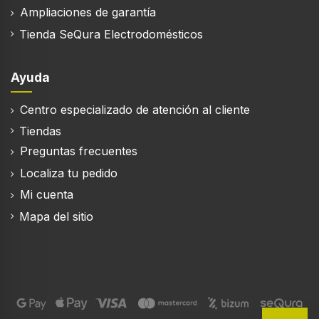
Ampliaciones de garantía
Color del producto
Tienda SeQura Electrodomésticos
Negro, Titanio
Soporte para tazas
Ayuda
Centro especializado de atención al cliente
Tiendas
Eficiencia energética
Preguntas frecuentes
Localiza tu pedido
Potencia
Mi cuenta
1450 W
Mapa del sitio
Voltaje de entrada AC
220 - 240 V
Frecuencia de entrada AC
50 - 60 Hz
Clase de eficiencia de energía