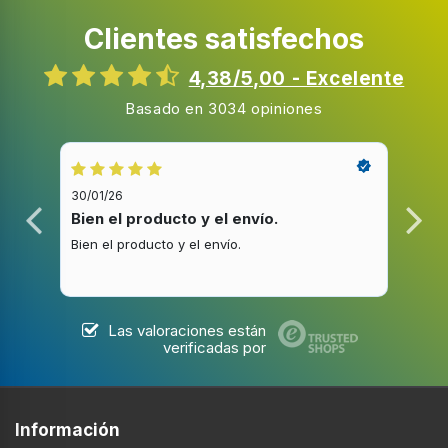
Clientes satisfechos
Tipo de instalación
Encimera
4,38/5,00 - Excelente
Selector de la intensidad del agua
Basado en 3034 opiniones
Tipo de producto
Máquina espresso
30/01/26
20/1
Capacidad de reservorio de agua
Bien el producto y el envío.
Bue
1,8 L
Bien el producto y el envío.
Buen
Café tipo de entrada
Granos de café, De café molido
Las valoraciones están
verificadas por
Funciones y programas de cocina
Múltiples bebidas
Información