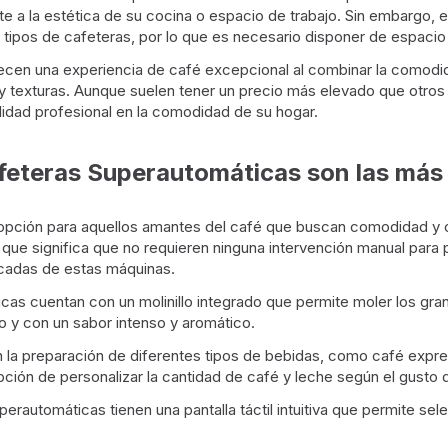
te a la estética de su cocina o espacio de trabajo. Sin embargo, 
ipos de cafeteras, por lo que es necesario disponer de espacio s
ecen una experiencia de café excepcional al combinar la comodid
 texturas. Aunque suelen tener un precio más elevado que otros t
lidad profesional en la comodidad de su hogar.
afeteras Superautomáticas son las má
opción para aquellos amantes del café que buscan comodidad y ca
ue significa que no requieren ninguna intervención manual para p
acadas de estas máquinas.
as cuentan con un molinillo integrado que permite moler los gran
o y con un sabor intenso y aromático.
 la preparación de diferentes tipos de bebidas, como café expre
ción de personalizar la cantidad de café y leche según el gusto
automáticas tienen una pantalla táctil intuitiva que permite sele