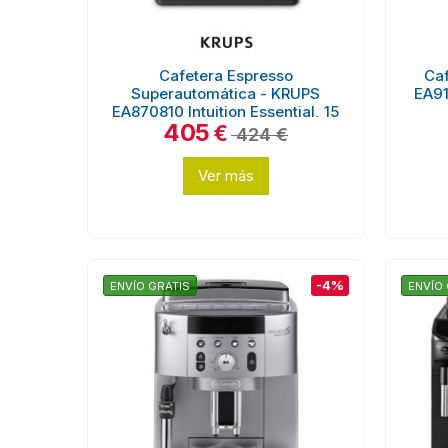
Cafetera Espresso
Ca
Superautomática - KRUPS
EA91
EA870810 Intuition Essential, 15
405
bares
€
424 €
Ver más
-4%
ENVÍO GRATIS
ENVÍO 