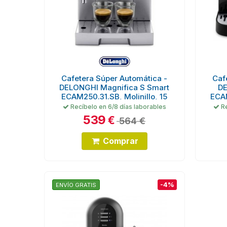
Cafetera Súper Automática -
Caf
DELONGHI Magnifica S Smart
DE
ECAM250.31.SB, Molinillo, 15
ECAM
bares
Recíbelo en 6/8 días laborables
Re
539
€
564 €
Comprar
-4%
ENVÍO GRATIS