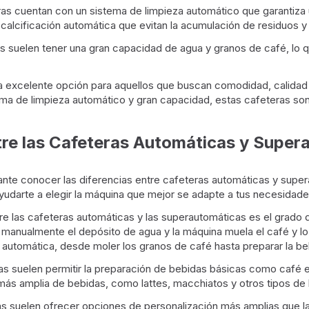
as cuentan con un sistema de limpieza automático que garantiza
cificación automática que evitan la acumulación de residuos y pr
suelen tener una gran capacidad de agua y granos de café, lo qu
na excelente opción para aquellos que buscan comodidad, calidad 
stema de limpieza automático y gran capacidad, estas cafeteras so
ntre las Cafeteras Automáticas y Supe
nte conocer las diferencias entre cafeteras automáticas y supera
yudarte a elegir la máquina que mejor se adapte a tus necesidade
tre las cafeteras automáticas y las superautomáticas es el grado 
 manualmente el depósito de agua y la máquina muela el café y lo 
 automática, desde moler los granos de café hasta preparar la b
s suelen permitir la preparación de bebidas básicas como café 
ás amplia de bebidas, como lattes, macchiatos y otros tipos de
 suelen ofrecer opciones de personalización más amplias que las