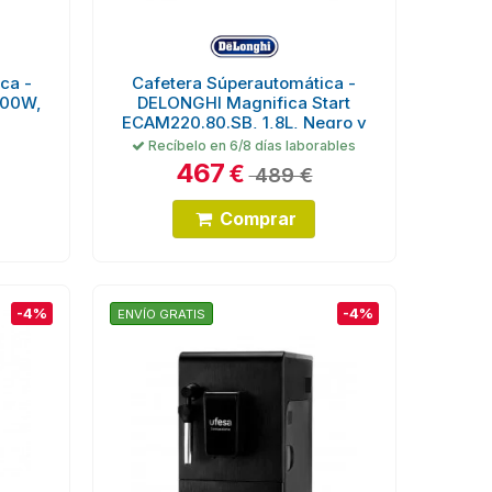
ca -
Cafetera Súperautomática -
400W,
DELONGHI Magnifica Start
ECAM220.80.SB, 1,8L, Negro y
Plata,...
Recíbelo en 6/8 días laborables
467
€
489 €
Comprar
-4%
-4%
ENVÍO GRATIS