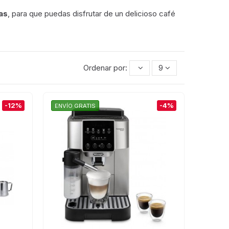
as
, para que puedas disfrutar de un delicioso café
Ordenar por:
9
-12%
-4%
ENVÍO GRATIS