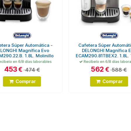
etera Súper Automática -
Cafetera Súper Automáti
LONGHI Magnífica Evo
DELONGHI Magnífica 
290.22.B, 1,8L, Molinillo
ECAM290.81TBEX2, 1,8L, T
cíbelo en 6/8 días laborables
Recíbelo en 6/8 días labor
453
562
€
€
474 €
588 €
Comprar
Comprar