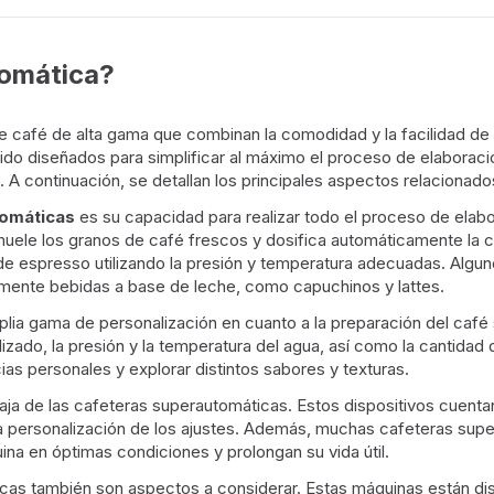
tomática?
 café de alta gama que combinan la comodidad y la facilidad de
sido diseñados para simplificar al máximo el proceso de elaboraci
. A continuación, se detallan los principales aspectos relacionad
tomáticas
es su capacidad para realizar todo el proceso de elabo
uele los granos de café frescos y dosifica automáticamente la ca
n de espresso utilizando la presión y temperatura adecuadas. Alg
mente bebidas a base de leche, como capuchinos y lattes.
ia gama de personalización en cuanto a la preparación del café s
tilizado, la presión y la temperatura del agua, así como la cantid
as personales y explorar distintos sabores y texturas.
aja de las cafeteras superautomáticas. Estos dispositivos cuentan
 y la personalización de los ajustes. Además, muchas cafeteras su
na en óptimas condiciones y prolongan su vida útil.
cas también son aspectos a considerar. Estas máquinas están disp