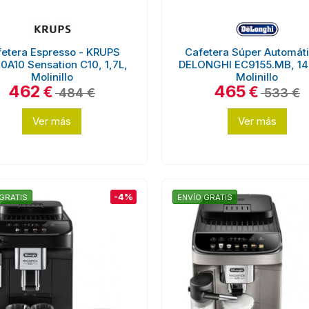
fetera Espresso - KRUPS
Cafetera Súper Automáti
0A10 Sensation C10, 1,7L,
DELONGHI EC9155.MB, 1
Molinillo
Molinillo
462
465
€
€
484 €
533 €
Ver más
Ver más
-4%
GRATIS
ENVÍO GRATIS