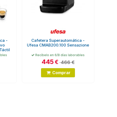
ca -
Cafetera Superautomática -
Evo
Ufesa CMAB200.100 Sensazione
áctil
ables
Recíbelo en 6/8 días laborables
445
€
466 €
Comprar