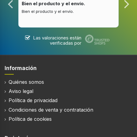
Duración de contador (máximo)
Bien el producto y el envío.
Bue
7,5 h
Bien el producto y el envío.
Buen
Eficiencia energética
Las valoraciones están
verificadas por
Alimentación
Corriente alterna
Consumo energético
Información
50 W
Quiénes somos
Voltaje de entrada AC
Aviso legal
220 - 240 V
Política de privacidad
Frecuencia de entrada AC
50 Hz
Condiciones de venta y contratación
Política de cookies
Peso y dimensiones