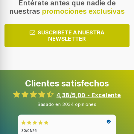
Azul, Blanco
Entérate antes que nadie de
nuestras
promociones exclusivas
Ubicación
Piso
Número de velocidades
SUSCRIBETE A NUESTRA
4
NEWSLETTER
Ajustes de altura
Rango de ajustes de altura
1100 - 1350 mm
Clientes satisfechos
Tipo de control
Botones, Inalámbrico
4,38/5,00 - Excelente
Número de aspas del ventilador
Basado en 3034 opiniones
5
Temporizador
30/01/26
20/1