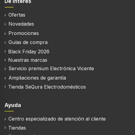
De interés
Ancho
Ofertas
430 mm
Novedades
Profundidad
Promociones
400 mm
Guías de compra
Altura
Black Friday 2026
1350 mm
Nuestras marcas
Peso
Servicio premium Electrónica Vicente
5,05 kg
Ampliaciones de garantía
Tienda SeQura Electrodomésticos
Características del embalaje de la caja
Ayuda
Mando a distancia incluido
Centro especializado de atención al cliente
Tiendas
Manual de usuario