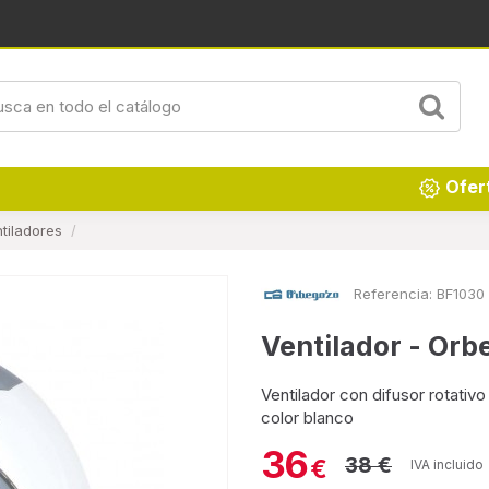
Renueva tu hogar
Ofer
tiladores
Referencia:
BF1030
Ventilador - Or
Ventilador con difusor rotati
color blanco
36
38 €
€
IVA incluido