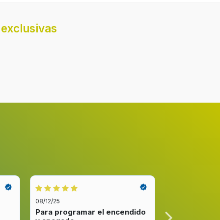
Botones, Giratorio
exclusivas
230 V
50 Hz
08/12/25
08/12/25
Para programar el encendido
Excelente re