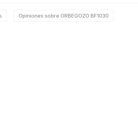
s
Opiniones sobre ORBEGOZO BF1030
Auto oscilante
dor con aspas para el hogar