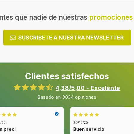
Ajustes de altura
lanco
esa
Tipo de control
ntes que nadie de nuestras
promociones 
Agarradera(s)
Rejilla protectora
SUSCRIBETE A NUESTRA NEWSLETTER
Clientes satisfechos
te alterna
Voltaje de entrada AC
Frecuencia de entrada AC
4,38/5,00 - Excelente
Basado en 3034 opiniones
2/25
20/12/25
n preci
Buen servicio