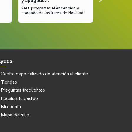
y apagado…
venta y…
Para programar el encendido y
Excelente respu
apagado de las luces de Navidad.
entrega del pro
mejorar.
Ayuda
Centro especializado de atención al cliente
Tiendas
Preguntas frecuentes
Localiza tu pedido
Mi cuenta
Mapa del sitio