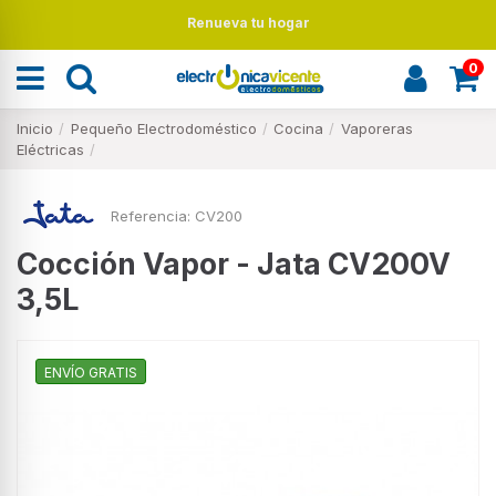
Renueva tu hogar
0
Inicio
Pequeño Electrodoméstico
Cocina
Vaporeras
Eléctricas
Referencia:
CV200
Cocción Vapor - Jata CV200V
3,5L
ENVÍO GRATIS